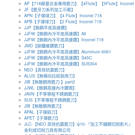
AP【718鎳基合金專用銑刀】【4Flute】【5Flute】Inconel 
JF【銑牙刀系列加工示範】
APN【子彈球刀】【4 Flute】Inconel 718
APB【子彈球刀】【2 Flute】Inconel 718
JJP【鎢鋼平底高速鑽】
JJFW【鎢鋼內冷平底高速鑽】All
JJFW【鎢鋼內冷平底高速鑽】Inconel 718
JMD【碳纖維鑽銑刀】
JJFW【鎢鋼內冷平底高速鑽】Aluminum 6061
JJFW【鎢鋼內冷平底高速鑽】S45C
JJFW【鎢鋼內冷平底高速鑽】SUS304
NEO【高效抗震銑刀】
ALUS【無橫向拉紋鋁用刀】
JIB【無敵鋼用銑刀 】part2
JJWL【鎢鋼高速內冷鑽頭】
JAVN【不等導程不銹鋼銑刀】
SUS【不等導程不銹鋼銑刀】
JIB【無敵鋼用銑刀】
APAL【子彈鋁刀】
APET【子彈銑刀】
JLC-【NEO 高效抗震銑刀】ψ10-『加工不鏽鋼切削影片』
金利成切削刀具有限公司