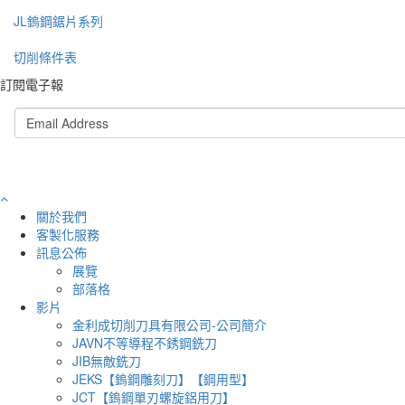
JL鎢鋼鋸片系列
切削條件表
訂閱電子報
關於我們
客製化服務
訊息公佈
展覽
部落格
影片
金利成切削刀具有限公司-公司簡介
JAVN不等導程不銹鋼銑刀
JIB無敵銑刀
JEKS【鎢鋼雕刻刀】【鋼用型】
JCT【鎢鋼單刃螺旋鋁用刀】