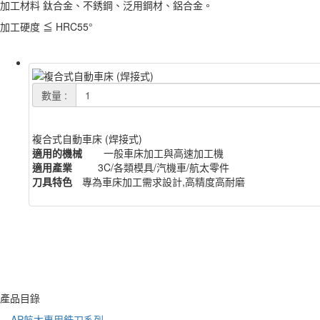
加工材料 鈦合金、不銹鋼、泛用鋼材、鋁合金。
加工硬度 ≦ HRC55°
數量 :
複合式自動車床 (焊接式)
適用的機械
一般車床加工與高速加工機
適用產業
3C/各類模具/汽機車/航太零件
刀具特色
專為車床加工需求設計,高精度高耐磨
產品目錄
AP航太專用銑刀系列