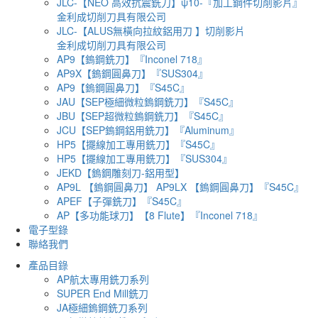
JLC-【NEO 高效抗震銑刀】ψ10-『加工鋼件切削影片』
金利成切削刀具有限公司
JLC-【ALUS無橫向拉紋鋁用刀 】切削影片
金利成切削刀具有限公司
AP9【鎢鋼銑刀】『Inconel 718』
AP9X【鎢鋼圓鼻刀】『SUS304』
AP9【鎢鋼圓鼻刀】『S45C』
JAU【SEP極細微粒鎢鋼銑刀】『S45C』
JBU【SEP超微粒鎢鋼銑刀】『S45C』
JCU【SEP鎢鋼鋁用銑刀】『Aluminum』
HP5【擺線加工專用銑刀】『S45C』
HP5【擺線加工專用銑刀】『SUS304』
JEKD【鎢鋼雕刻刀-鋁用型】
AP9L 【鎢鋼圓鼻刀】 AP9LX 【鎢鋼圓鼻刀】『S45C』
APEF【子彈銑刀】『S45C』
AP【多功能球刀】【8 Flute】『Inconel 718』
電子型錄
聯絡我們
產品目錄
AP航太專用銑刀系列
SUPER End Mill銑刀
JA極細鎢鋼銑刀系列