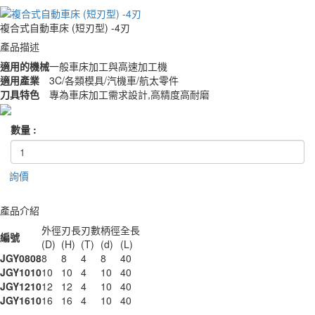
複合式自動車床 (短刃型) -4刃
產品描述
適用的機械
一般車床加工與高速加工機
適用產業
3C/各類模具/汽機車/航太零件
刀具特色
專為車床加工需求設計,高精度高耐磨
數量 :
詢價
產品介紹
外徑
刃長
刃數
柄徑
全長
編號
(D)
(H)
(T)
(d)
(L)
JGY0808
8
8
4
8
40
JGY1010
10
10
4
10
40
JGY1210
12
12
4
10
40
JGY1610
16
16
4
10
40