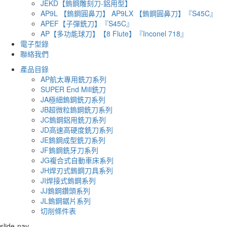
JEKD【鎢鋼雕刻刀-鋁用型】
AP9L 【鎢鋼圓鼻刀】 AP9LX 【鎢鋼圓鼻刀】『S45C』
APEF【子彈銑刀】『S45C』
AP【多功能球刀】【8 Flute】『Inconel 718』
電子型錄
聯絡我們
產品目錄
AP航太專用銑刀系列
SUPER End Mill銑刀
JA極細鎢鋼銑刀系列
JB超微粒鎢鋼銑刀系列
JC鎢鋼鋁用銑刀系列
JD高速高硬度銑刀系列
JE鎢鋼成型銑刀系列
JF鎢鋼銑牙刀系列
JG複合式自動車床系列
JH焊刃式鎢鋼刀具系列
JI焊接式鎢鋼系列
JJ鎢鋼鑽頭系列
JL鎢鋼鋸片系列
切削條件表
slide-nav