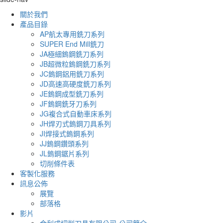
關於我們
產品目錄
AP航太專用銑刀系列
SUPER End Mill銑刀
JA極細鎢鋼銑刀系列
JB超微粒鎢鋼銑刀系列
JC鎢鋼鋁用銑刀系列
JD高速高硬度銑刀系列
JE鎢鋼成型銑刀系列
JF鎢鋼銑牙刀系列
JG複合式自動車床系列
JH焊刃式鎢鋼刀具系列
JI焊接式鎢鋼系列
JJ鎢鋼鑽頭系列
JL鎢鋼鋸片系列
切削條件表
客製化服務
訊息公佈
展覽
部落格
影片
金利成切削刀具有限公司-公司簡介