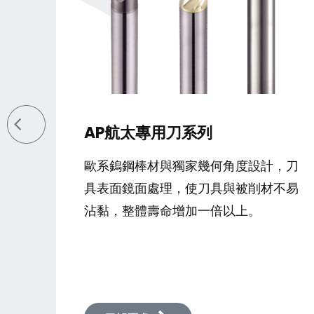
SUP
AP航太專用刀系列
SUPER
歐系鎢鋼棒材與獨家幾何角度設計，刀
以最新
具表面鏡面處理，使刀具與被削材不易
太、複
沾黏，整體壽命增加一倍以上。
種領域
元的加