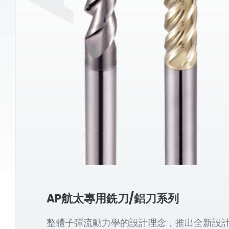
AP航太專用銑刀/鋁刀系列
整體子彈流動力學的設計理念，推出全新設