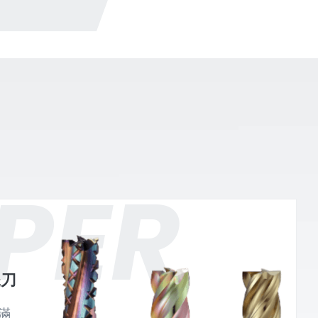
PER
銑刀
滿