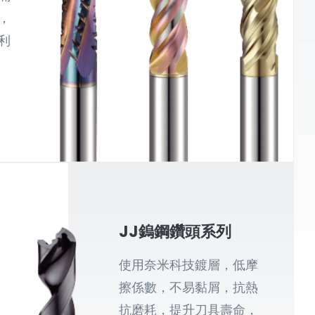
，
利
JJ鎢鋼鑽頭系列
使用奈米科技鍍層，低摩
擦係數，不易黏屑，抗熱
抗磨耗，提升刀具壽命，