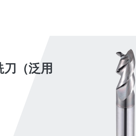
彈銑刀（泛用型）
APAL子彈
了解更多