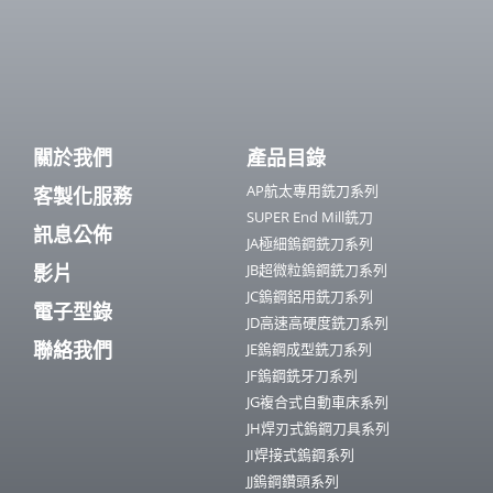
關於我們
產品目錄
AP航太專用銑刀系列
客製化服務
SUPER End Mill銑刀
訊息公佈
JA極細鎢鋼銑刀系列
影片
JB超微粒鎢鋼銑刀系列
JC鎢鋼鋁用銑刀系列
電子型錄
JD高速高硬度銑刀系列
聯絡我們
JE鎢鋼成型銑刀系列
JF鎢鋼銑牙刀系列
JG複合式自動車床系列
JH焊刃式鎢鋼刀具系列
JI焊接式鎢鋼系列
JJ鎢鋼鑽頭系列