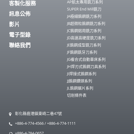
AP航太專用銑刀系列
客製化服務
SUPER End Mill銑刀
訊息公佈
JA極細鎢鋼銑刀系列
影片
JB超微粒鎢鋼銑刀系列
JC鎢鋼鋁用銑刀系列
電子型錄
JD高速高硬度銑刀系列
聯絡我們
JE鎢鋼成型銑刀系列
JF鎢鋼銑牙刀系列
JG複合式自動車床系列
JH焊刃式鎢鋼刀具系列
JI焊接式鎢鋼系列
JJ鎢鋼鑽頭系列
JL鎢鋼鋸片系列
切削條件表
彰化縣鹿港鎮東崎二巷47號
+886-4-774-4566
/
+886-4-774-1111
+886-4-784-0657