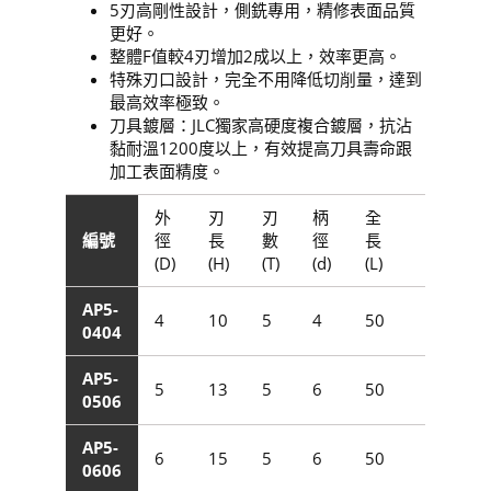
5刃高剛性設計，側銑專用，精修表面品質
更好。
整體F值較4刃增加2成以上，效率更高。
特殊刃口設計，完全不用降低切削量，達到
最高效率極致。
刀具鍍層：JLC獨家高硬度複合鍍層，抗沾
黏耐溫1200度以上，有效提高刀具壽命跟
加工表面精度。
外
刃
刃
柄
全
編號
徑
長
數
徑
長
編
(D)
(H)
(T)
(d)
(L)
AP5-
AP5
4
10
5
4
50
0404
040
AP5-
AP5
5
13
5
6
50
0506
050
AP5-
AP5
6
15
5
6
50
0606
060