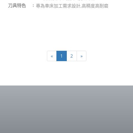
刀具特色
專為車床加工需求設計,高精度高耐磨
«
1
2
»