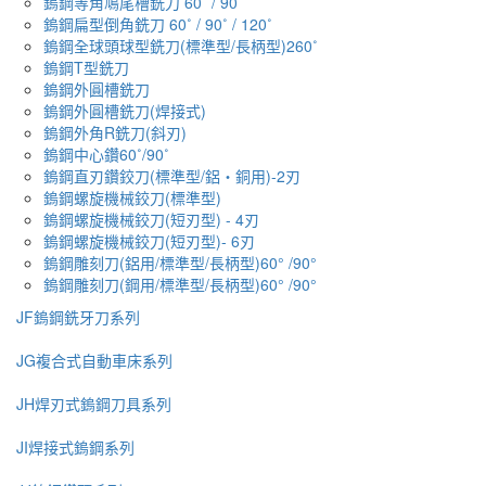
鎢鋼等角鳩尾槽銑刀 60˚ / 90˚
鎢鋼扁型倒角銑刀 60˚ / 90˚ / 120˚
鎢鋼全球頭球型銑刀(標準型/長柄型)260˚
鎢鋼T型銑刀
鎢鋼外圓槽銑刀
鎢鋼外圓槽銑刀(焊接式)
鎢鋼外角R銑刀(斜刃)
鎢鋼中心鑽60˚/90˚
鎢鋼直刃鑽鉸刀(標準型/鋁・銅用)-2刃
鎢鋼螺旋機械鉸刀(標準型)
鎢鋼螺旋機械鉸刀(短刃型) - 4刃
鎢鋼螺旋機械鉸刀(短刃型)- 6刃
鎢鋼雕刻刀(鋁用/標準型/長柄型)60° /90°
鎢鋼雕刻刀(鋼用/標準型/長柄型)60° /90°
JF鎢鋼銑牙刀系列
JG複合式自動車床系列
JH焊刃式鎢鋼刀具系列
JI焊接式鎢鋼系列