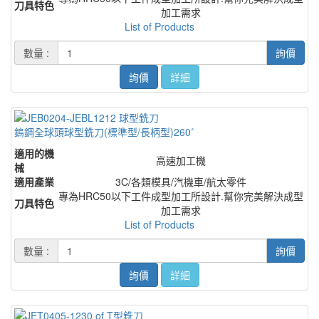
刀具特色
加工需求
List of Products
數量 :
詢價
詢價
詳細
鎢鋼全球頭球型銑刀(標準型/長柄型)260˚
適用的機
高速加工機
械
適用產業
3C/各類模具/汽機車/航太零件
專為HRC50以下工件成型加工所設計.幫你完美解決成型
刀具特色
加工需求
List of Products
數量 :
詢價
詢價
詳細