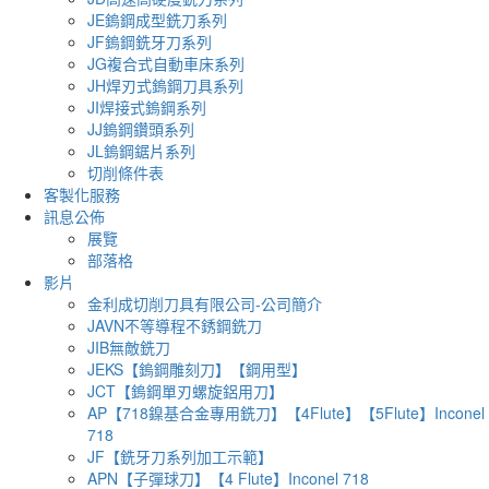
JE鎢鋼成型銑刀系列
JF鎢鋼銑牙刀系列
JG複合式自動車床系列
JH焊刃式鎢鋼刀具系列
JI焊接式鎢鋼系列
JJ鎢鋼鑽頭系列
JL鎢鋼鋸片系列
切削條件表
客製化服務
訊息公佈
展覽
部落格
影片
金利成切削刀具有限公司-公司簡介
JAVN不等導程不銹鋼銑刀
JIB無敵銑刀
JEKS【鎢鋼雕刻刀】【鋼用型】
JCT【鎢鋼單刃螺旋鋁用刀】
AP【718鎳基合金專用銑刀】【4Flute】【5Flute】Inconel
718
JF【銑牙刀系列加工示範】
APN【子彈球刀】【4 Flute】Inconel 718