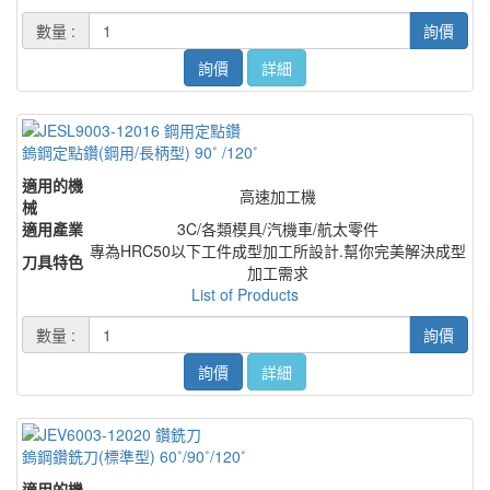
數量 :
詢價
詢價
詳細
鎢鋼定點鑽(鋼用/長柄型) 90˚ /120˚
適用的機
高速加工機
械
適用產業
3C/各類模具/汽機車/航太零件
專為HRC50以下工件成型加工所設計.幫你完美解決成型
刀具特色
加工需求
List of Products
數量 :
詢價
詢價
詳細
鎢鋼鑽銑刀(標準型) 60˚/90˚/120˚
適用的機