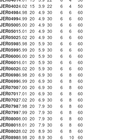
JER0402
4.02
15
3.9
22
6
4
50
JER0498
4.98
20
4.9
30
6
6
60
JER0499
4.99
20
4.9
30
6
6
60
JER0500
5.00
20
4.9
30
6
6
60
JER0501
5.01
20
4.9
30
6
6
60
JER0502
5.02
20
4.9
30
6
6
60
JER0598
5.98
20
5.9
30
6
6
60
JER0599
5.99
20
5.9
30
6
6
60
JER0600
6.00
20
5.9
30
6
6
60
JER0601
6.01
20
5.9
30
6
6
60
JER0602
6.02
20
5.9
30
6
6
60
JER0698
6.98
20
6.9
30
6
8
60
JER0699
6.99
20
6.9
30
6
8
60
JER0700
7.00
20
6.9
30
6
8
60
JER0701
7.01
20
6.9
30
6
8
60
JER0702
7.02
20
6.9
30
6
8
60
JER0798
7.98
20
7.9
30
6
8
60
JER0799
7.99
20
7.9
30
6
8
60
JER0800
8.00
20
7.9
30
6
8
60
JER0801
8.01
20
7.9
30
6
8
60
JER0802
8.02
20
8.9
30
6
8
60
JER0898
8.98
20
8.9
30
6
10
60