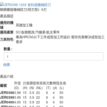
鎢鋼螺旋機械鉸刀(短刃型)- 6刃
產品描述
適用的機
高速加工機
械
適用產業
3C/各類模具/汽機車/航太零件
專為HRC50以下工件成型加工所設計.幫你完美解決成型加工
刀具特色
需求
數量 :
詢價
產品介紹
外徑
刃長
頸徑
有效長
刃數
柄徑
全長
編號
(D)
(H)
(N)
(NL)
(T)
(d)
(L)
JER0398
3.98
15
3.9
22
6
4
50
JER0399
3.99
15
3.9
22
6
4
50
JER0400
4.00
15
3.9
22
6
4
50
JER0401
4.01
15
3.9
22
6
4
50