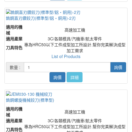
鎢鋼直刃鑽鉸刀(標準型/鋁・銅用)-2刃
適用的機
高速加工機
械
適用產業
3C/各類模具/汽機車/航太零件
專為HRC50以下工件成型加工所設計.幫你完美解決成型
刀具特色
加工需求
List of Products
數量 :
詢價
詢價
詳細
鎢鋼螺旋機械鉸刀(標準型)
適用的機
高速加工機
械
適用產業
3C/各類模具/汽機車/航太零件
專為HRC50以下工件成型加工所設計.幫你完美解決成型
刀具特色