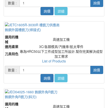
數量 :
詢價
詢價
詳細
鎢鋼外圓槽銑刀(焊接式)
適用的機
高速加工機
械
適用產業
3C/各類模具/汽機車/航太零件
專為HRC50以下工件成型加工所設計.幫你完美解決成型
刀具特色
加工需求
List of Products
數量 :
詢價
詢價
詳細
鎢鋼外角R銑刀(斜刃)
適用的機
高速加工機