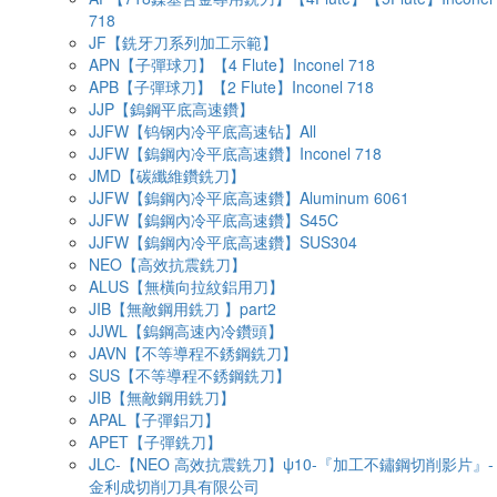
718
JF【銑牙刀系列加工示範】
APN【子彈球刀】【4 Flute】Inconel 718
APB【子彈球刀】【2 Flute】Inconel 718
JJP【鎢鋼平底高速鑽】
JJFW【钨钢内冷平底高速钻】All
JJFW【鎢鋼內冷平底高速鑽】Inconel 718
JMD【碳纖維鑽銑刀】
JJFW【鎢鋼內冷平底高速鑽】Aluminum 6061
JJFW【鎢鋼內冷平底高速鑽】S45C
JJFW【鎢鋼內冷平底高速鑽】SUS304
NEO【高效抗震銑刀】
ALUS【無橫向拉紋鋁用刀】
JIB【無敵鋼用銑刀 】part2
JJWL【鎢鋼高速內冷鑽頭】
JAVN【不等導程不銹鋼銑刀】
SUS【不等導程不銹鋼銑刀】
JIB【無敵鋼用銑刀】
APAL【子彈鋁刀】
APET【子彈銑刀】
JLC-【NEO 高效抗震銑刀】ψ10-『加工不鏽鋼切削影片』-
金利成切削刀具有限公司