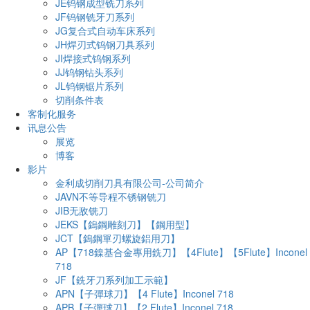
JE钨钢成型铣刀系列
JF钨钢铣牙刀系列
JG复合式自动车床系列
JH焊刃式钨钢刀具系列
JI焊接式钨钢系列
JJ钨钢钻头系列
JL钨钢锯片系列
切削条件表
客制化服务
讯息公告
展览
博客
影片
金利成切削刀具有限公司-公司简介
JAVN不等导程不锈钢铣刀
JIB无敌铣刀
JEKS【鎢鋼雕刻刀】【鋼用型】
JCT【鎢鋼單刃螺旋鋁用刀】
AP【718鎳基合金專用銑刀】【4Flute】【5Flute】Inconel
718
JF【銑牙刀系列加工示範】
APN【子彈球刀】【4 Flute】Inconel 718
APB【子彈球刀】【2 Flute】Inconel 718