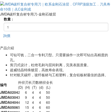
JMDA碳纤复合材专用刀-金刚石镀层
数量 :
詢價
产品介紹
可钻可铣，二合一专利刀型。只需要操作一次即可钻出高精度的
孔。
剪刃式设计，杜绝毛刺与层间剥离，完美表面质量。
超威结晶特殊镀层，高效寿命表现。
针对航天碳纤，玻纤板材与工程塑料，复合铝板材最佳的选择。
外径
刃长
刃数
柄径
全长
编号
(D)
(H)
(T)
(d)
(L)
JMDA0204
2
6
4
4
50
JMDA0304
3
9
4
4
50
JMDA0404
4
12
4
4
60
JMDA0506
5
15
4
6
60