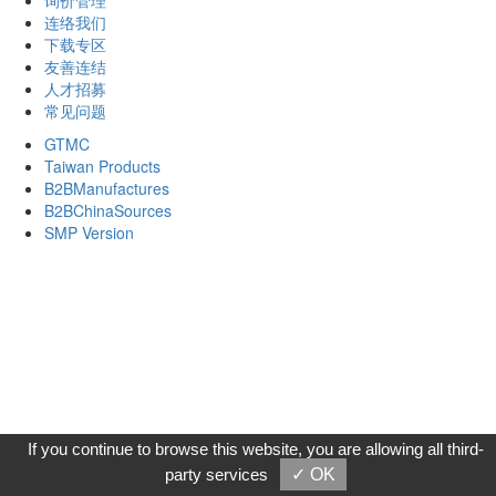
询价管理
连络我们
下载专区
友善连结
人才招募
常见问题
GTMC
Taiwan Products
B2BManufactures
B2BChinaSources
SMP Version
If you continue to browse this website, you are allowing all third-
party services
✓ OK