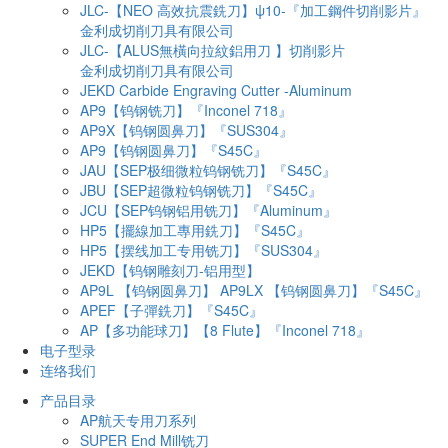
JLC-【NEO 高效抗震銑刀】ψ10-『加工鋼件切削影片』
金利成切削刀具有限公司
JLC-【ALUS無橫向拉紋鋁用刀 】切削影片
金利成切削刀具有限公司
JEKD Carbide Engraving Cutter -Aluminum
AP9【钨钢铣刀】『Inconel 718』
AP9X【钨钢圆鼻刀】『SUS304』
AP9【钨钢圆鼻刀】『S45C』
JAU【SEP极细微粒钨钢铣刀】『S45C』
JBU【SEP超微粒钨钢铣刀】『S45C』
JCU【SEP钨钢铝用铣刀】『Aluminum』
HP5【擺線加工專用銑刀】『S45C』
HP5【摆线加工专用铣刀】『SUS304』
JEKD【钨钢雕刻刀-铝用型】
AP9L 【钨钢圆鼻刀】 AP9LX 【钨钢圆鼻刀】『S45C』
APEF【子彈銑刀】『S45C』
AP【多功能球刀】【8 Flute】『Inconel 718』
电子型录
连络我们
产品目录
AP航天专用刀系列
SUPER End Mill铣刀