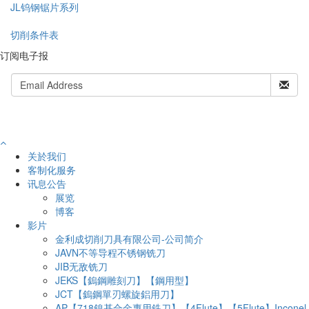
JL钨钢锯片系列
切削条件表
订阅电子报
关於我们
客制化服务
讯息公告
展览
博客
影片
金利成切削刀具有限公司-公司简介
JAVN不等导程不锈钢铣刀
JIB无敌铣刀
JEKS【鎢鋼雕刻刀】【鋼用型】
JCT【鎢鋼單刃螺旋鋁用刀】
AP【718鎳基合金專用銑刀】【4Flute】【5Flute】Inconel