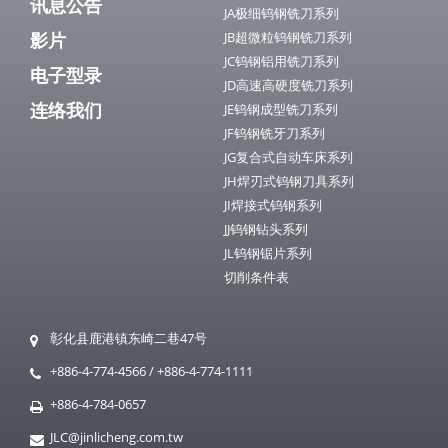
讯息公告
JA极细钨钢铣刀系列
影片
JB超微粒钨钢铣刀系列
JC钨钢铝用铣刀系列
电子型录
JD高速高硬度铣刀系列
连络我们
JE钨钢成型铣刀系列
JF钨钢铣牙刀系列
JG复合式自动车床系列
JH焊刃式钨钢刀具系列
JI焊接式钨钢系列
JJ钨钢钻头系列
JL钨钢锯片系列
切削条件表
彰化县鹿港镇东崎二巷47号
+886-4-774-4566
/
+886-4-774-1111
+886-4-784-0657
JLC@jinlicheng.com.tw