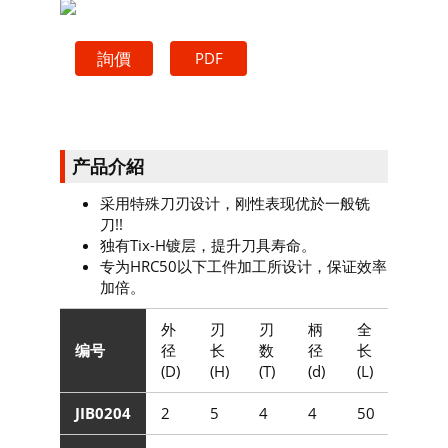
詢價
产品介紹
采用特殊刀刃设计，刚性表现优於一般铣
刀!!
独有Tix-H镀层，提升刀具寿命。
专为HRC50以下工件加工所设计，保证效率
加倍。
外
刃
刃
柄
全
编号
径
长
数
径
长
(D)
(H)
(T)
(d)
(L)
JIB0204
2
5
4
4
50