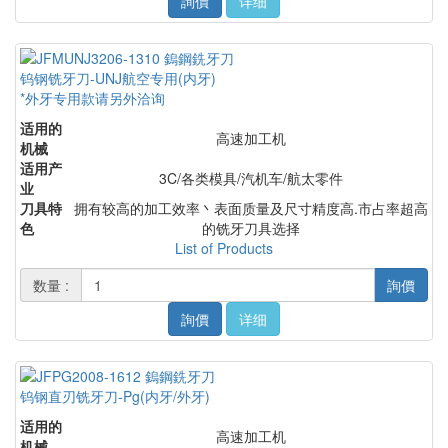
詢價
详细
钨钢铣牙刀-UNJ航空专用(内牙)
*外牙专用款请另外洽询
适用的
高速加工机
机械
适用产
3C/各类模具/汽机车/航太零件
业
刀具特
拥有较高的加工效率丶表面质量及尺寸精度高.市占率超高
色
的铣牙刀具选择
List of Products
数量 :
詢價
詢價
详细
钨钢直刃铣牙刀-Pg(内牙/外牙)
适用的
高速加工机
机械