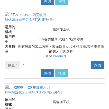
詢價
详细
钨钢螺旋铣牙刀-NPT(内牙/外牙)
适用的
高速加工机
机械
适用产
3C/各类模具/汽机车/航太零件
业
刀具特
拥有较高的加工效率丶表面质量及尺寸精度高.市占率超高
色
的铣牙刀具选择
List of Products
数量 :
詢價
詢價
详细
钨钢螺旋铣牙刀-BSPT(Rc)(内牙/外牙)
适用的
高速加工机
机械