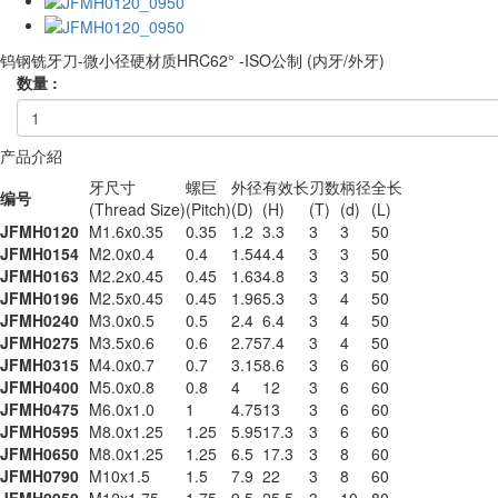
钨钢铣牙刀-微小径硬材质HRC62° -ISO公制 (内牙/外牙)
数量 :
产品介紹
牙尺寸
螺巨
外径
有效长
刃数
柄径
全长
编号
(Thread Size)
(Pitch)
(D)
(H)
(T)
(d)
(L)
JFMH0120
M1.6x0.35
0.35
1.2
3.3
3
3
50
JFMH0154
M2.0x0.4
0.4
1.54
4.4
3
3
50
JFMH0163
M2.2x0.45
0.45
1.63
4.8
3
3
50
JFMH0196
M2.5x0.45
0.45
1.96
5.3
3
4
50
JFMH0240
M3.0x0.5
0.5
2.4
6.4
3
4
50
JFMH0275
M3.5x0.6
0.6
2.75
7.4
3
4
50
JFMH0315
M4.0x0.7
0.7
3.15
8.6
3
6
60
JFMH0400
M5.0x0.8
0.8
4
12
3
6
60
JFMH0475
M6.0x1.0
1
4.75
13
3
6
60
JFMH0595
M8.0x1.25
1.25
5.95
17.3
3
6
60
JFMH0650
M8.0x1.25
1.25
6.5
17.3
3
8
60
JFMH0790
M10x1.5
1.5
7.9
22
3
8
60