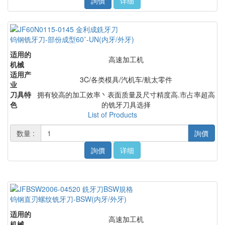
詢價
详细
钨钢铣牙刀-部份成型60˚-UN(内牙/外牙)
适用的
高速加工机
机械
适用产
3C/各类模具/汽机车/航太零件
业
刀具特
拥有较高的加工效率丶表面质量及尺寸精度高.市占率超高
色
的铣牙刀具选择
List of Products
数量 :
詢價
詢價
详细
钨钢直刃螺纹铣牙刀-BSW(内牙/外牙)
适用的
高速加工机
机械