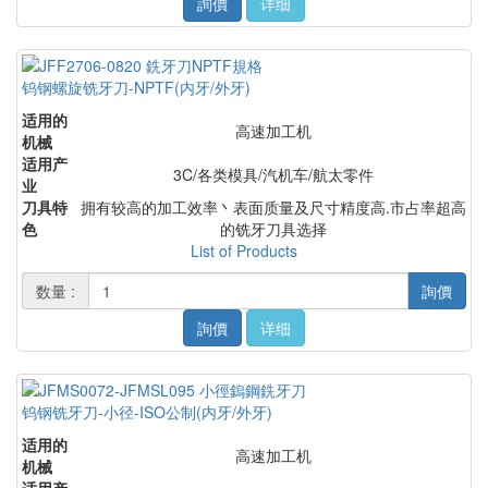
詢價
详细
钨钢螺旋铣牙刀-NPTF(内牙/外牙)
适用的
高速加工机
机械
适用产
3C/各类模具/汽机车/航太零件
业
刀具特
拥有较高的加工效率丶表面质量及尺寸精度高.市占率超高
色
的铣牙刀具选择
List of Products
数量 :
詢價
詢價
详细
钨钢铣牙刀-小径-ISO公制(内牙/外牙)
适用的
高速加工机
机械