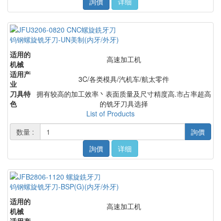
詢價
详细
钨钢螺旋铣牙刀-UN美制(内牙/外牙)
适用的
高速加工机
机械
适用产
3C/各类模具/汽机车/航太零件
业
刀具特
拥有较高的加工效率丶表面质量及尺寸精度高.市占率超高
色
的铣牙刀具选择
List of Products
数量 :
詢價
詢價
详细
钨钢螺旋铣牙刀-BSP(G)(内牙/外牙)
适用的
高速加工机
机械