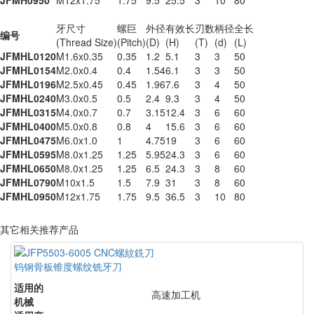
JFMH0950
M12x1.75
1.75
9.5
25.5
3
10
80
牙尺寸
螺巨
外径
有效长
刃数
柄径
全长
编号
(Thread Size)
(Pitch)
(D)
(H)
(T)
(d)
(L)
JFMHL0120
M1.6x0.35
0.35
1.2
5.1
3
3
50
JFMHL0154
M2.0x0.4
0.4
1.54
6.1
3
3
50
JFMHL0196
M2.5x0.45
0.45
1.96
7.6
3
4
50
JFMHL0240
M3.0x0.5
0.5
2.4
9.3
3
4
50
JFMHL0315
M4.0x0.7
0.7
3.15
12.4
3
6
60
JFMHL0400
M5.0x0.8
0.8
4
15.6
3
6
60
JFMHL0475
M6.0x1.0
1
4.75
19
3
6
60
JFMHL0595
M8.0x1.25
1.25
5.95
24.3
3
6
60
JFMHL0650
M8.0x1.25
1.25
6.5
24.3
3
8
60
JFMHL0790
M10x1.5
1.5
7.9
31
3
8
60
JFMHL0950
M12x1.75
1.75
9.5
36.5
3
10
80
其它相关推荐产品
钨钢骨板锥度螺纹铣牙刀
适用的
高速加工机
机械