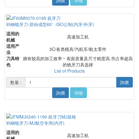
詢價
详细
钨钢铣牙刀-部份成型60˚ -ISO公制(内牙/外牙)
适用的
高速加工机
机械
适用产
3C/各类模具/汽机车/航太零件
业
刀具特
拥有较高的加工效率丶表面质量及尺寸精度高.市占率超高
色
的铣牙刀具选择
List of Products
数量 :
詢價
詢價
详细
钨钢铣牙刀-MJ航空专用(内牙)
适用的
高速加工机
机械