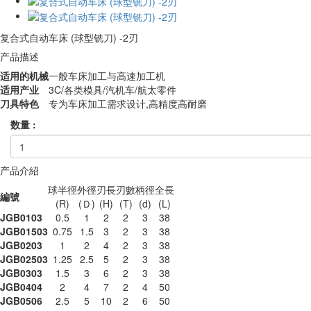
复合式自动车床 (球型铣刀) -2刃
产品描述
适用的机械
一般车床加工与高速加工机
适用产业
3C/各类模具/汽机车/航太零件
刀具特色
专为车床加工需求设计,高精度高耐磨
数量 :
产品介紹
球半徑
外徑
刃長
刃數
柄徑
全長
編號
(R)
(Ｄ)
(H)
(T)
(d)
(L)
JGB0103
0.5
1
2
2
3
38
JGB01503
0.75
1.5
3
2
3
38
JGB0203
1
2
4
2
3
38
JGB02503
1.25
2.5
5
2
3
38
JGB0303
1.5
3
6
2
3
38
JGB0404
2
4
7
2
4
50
JGB0506
2.5
5
10
2
6
50