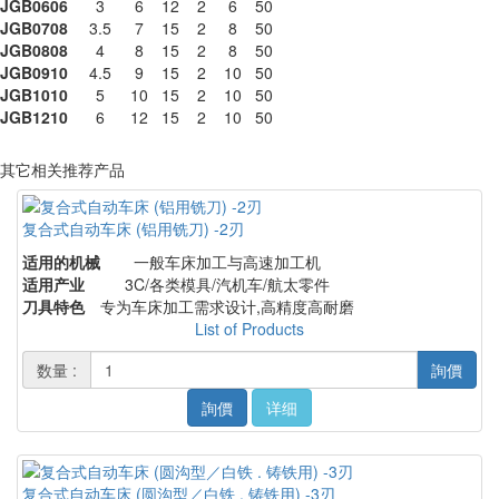
JGB0606
3
6
12
2
6
50
JGB0708
3.5
7
15
2
8
50
JGB0808
4
8
15
2
8
50
JGB0910
4.5
9
15
2
10
50
JGB1010
5
10
15
2
10
50
JGB1210
6
12
15
2
10
50
其它相关推荐产品
复合式自动车床 (铝用铣刀) -2刃
适用的机械
一般车床加工与高速加工机
适用产业
3C/各类模具/汽机车/航太零件
刀具特色
专为车床加工需求设计,高精度高耐磨
List of Products
数量 :
詢價
詢價
详细
复合式自动车床 (圆沟型／白铁 . 铸铁用) -3刃