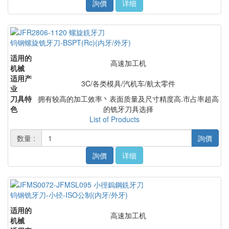
詢價
详细
钨钢螺旋铣牙刀-BSPT(Rc)(内牙/外牙)
适用的
高速加工机
机械
适用产
3C/各类模具/汽机车/航太零件
业
刀具特
拥有较高的加工效率丶表面质量及尺寸精度高.市占率超高
色
的铣牙刀具选择
List of Products
数量 :
詢價
詢價
详细
钨钢铣牙刀-小径-ISO公制(内牙/外牙)
适用的
高速加工机
机械