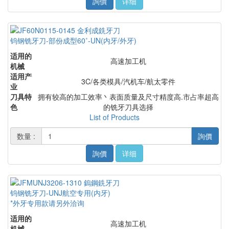
詢價
详细
钨钢铣牙刀-部份成型60˚-UN(内牙/外牙)
适用的
高速加工机
机械
适用产
3C/各类模具/汽机车/航太零件
业
刀具特
拥有较高的加工效率丶表面质量及尺寸精度高.市占率超高
色
的铣牙刀具选择
List of Products
数量 :
詢價
詢價
详细
钨钢铣牙刀-UNJ航空专用(内牙)
*外牙专用款请另外洽询
适用的
高速加工机
机械