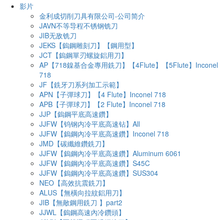
影片
金利成切削刀具有限公司-公司简介
JAVN不等导程不锈钢铣刀
JIB无敌铣刀
JEKS【鎢鋼雕刻刀】【鋼用型】
JCT【鎢鋼單刃螺旋鋁用刀】
AP【718鎳基合金專用銑刀】【4Flute】【5Flute】Inconel
718
JF【銑牙刀系列加工示範】
APN【子彈球刀】【4 Flute】Inconel 718
APB【子彈球刀】【2 Flute】Inconel 718
JJP【鎢鋼平底高速鑽】
JJFW【钨钢内冷平底高速钻】All
JJFW【鎢鋼內冷平底高速鑽】Inconel 718
JMD【碳纖維鑽銑刀】
JJFW【鎢鋼內冷平底高速鑽】Aluminum 6061
JJFW【鎢鋼內冷平底高速鑽】S45C
JJFW【鎢鋼內冷平底高速鑽】SUS304
NEO【高效抗震銑刀】
ALUS【無橫向拉紋鋁用刀】
JIB【無敵鋼用銑刀 】part2
JJWL【鎢鋼高速內冷鑽頭】