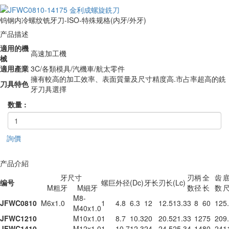
钨钢内冷螺纹铣牙刀-ISO-特殊规格(内牙/外牙)
产品描述
適用的機
高速加工機
械
適用產業
3C/各類模具/汽機車/航太零件
擁有較高的加工效率、表面質量及尺寸精度高.市占率超高的銑
刀具特色
牙刀具選擇
数量 :
詢價
产品介紹
牙尺寸
刃
柄
全
齿
编号
螺巨
外径
(Dc)
牙长
刃长
(Lc)
M粗牙
M細牙
数
径
长
数
M8-
JFWC0810
M6x1.0
1
4.8
6.3
12
12.5
13.3
3
8
60
12
5
M40x1.0
JFWC1210
M10x1.0
1
8.7
10.3
20
20.5
21.3
3
12
75
20
9
JFWC1410
M12x1.0
1
10.7
12.3
24
24.5
25.3
4
14
80
24
1