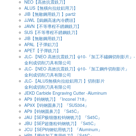
NEO【高效抗震銑刀】
ALUS【無橫向拉紋鋁用刀】
JIB【無敵鋼用銑刀 】part2
JJWL【鎢鋼高速內冷鑽頭】
JAVN【不等導程不銹鋼銑刀】
SUS【不等導程不銹鋼銑刀】
JIB【無敵鋼用銑刀】
APAL【子彈鋁刀】
APET【子彈銑刀】
JLC-【NEO 高效抗震銑刀】ψ10-『加工不鏽鋼切削影片』-
金利成切削刀具有限公司
JLC-【NEO 高效抗震銑刀】ψ10-『加工鋼件切削影片』
金利成切削刀具有限公司
JLC-【ALUS無橫向拉紋鋁用刀 】切削影片
金利成切削刀具有限公司
JEKD Carbide Engraving Cutter -Aluminum
AP9【钨钢铣刀】『Inconel 718』
AP9X【钨钢圆鼻刀】『SUS304』
AP9【钨钢圆鼻刀】『S45C』
JAU【SEP极细微粒钨钢铣刀】『S45C』
JBU【SEP超微粒钨钢铣刀】『S45C』
JCU【SEP钨钢铝用铣刀】『Aluminum』
HP5【擺線加工專用銑刀】『S45C』