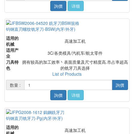
詢價
详细
钨钢直刃螺纹铣牙刀-BSW(内牙/外牙)
适用的
高速加工机
机械
适用产
3C/各类模具/汽机车/航太零件
业
刀具特
拥有较高的加工效率丶表面质量及尺寸精度高.市占率超高
色
的铣牙刀具选择
List of Products
数量 :
詢價
詢價
详细
钨钢直刃铣牙刀-Pg(内牙/外牙)
适用的
高速加工机
机械