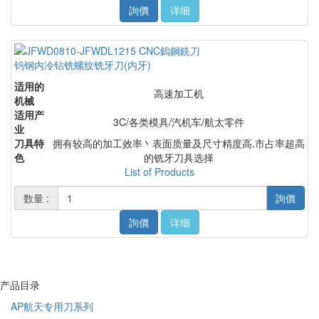
詢價
详细
钨钢内冷钻铣螺纹铣牙刀(内牙)
适用的
高速加工机
机械
适用产
3C/各类模具/汽机车/航太零件
业
刀具特
拥有较高的加工效率丶表面质量及尺寸精度高.市占率超高
色
的铣牙刀具选择
List of Products
数量 :
詢價
詢價
详细
产品目录
AP航天专用刀系列