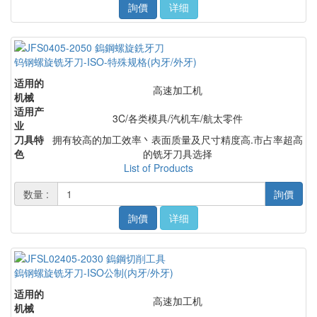
詢價
详细
钨钢螺旋铣牙刀-ISO-特殊规格(内牙/外牙)
适用的
高速加工机
机械
适用产
3C/各类模具/汽机车/航太零件
业
刀具特
拥有较高的加工效率丶表面质量及尺寸精度高.市占率超高
色
的铣牙刀具选择
List of Products
数量 :
詢價
詢價
详细
鎢钢螺旋铣牙刀-ISO公制(内牙/外牙)
适用的
高速加工机
机械