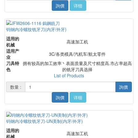
詢價
详细
钨钢内冷螺纹铣牙刀(内牙/外牙)
适用的
高速加工机
机械
适用产
3C/各类模具/汽机车/航太零件
业
刀具特
拥有较高的加工效率丶表面质量及尺寸精度高.市占率超高
色
的铣牙刀具选择
List of Products
数量 :
詢價
詢價
详细
钨钢内冷螺纹铣牙刀-UN美制(内牙/外牙)
适用的
高速加工机
机械