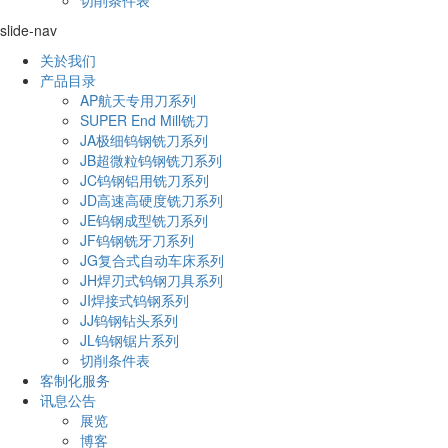
slide-nav
关於我们
产品目录
AP航天专用刀系列
SUPER End Mill铣刀
JA极细钨钢铣刀系列
JB超微粒钨钢铣刀系列
JC钨钢铝用铣刀系列
JD高速高硬度铣刀系列
JE钨钢成型铣刀系列
JF钨钢铣牙刀系列
JG复合式自动车床系列
JH焊刃式钨钢刀具系列
JI焊接式钨钢系列
JJ钨钢钻头系列
JL钨钢锯片系列
切削条件表
客制化服务
讯息公告
展览
博客