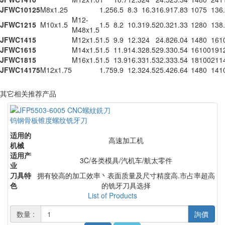
JFWC10125
M8x1.25
1.25
6.5
8.3
16.3
16.9
17.8
3
10
75
13
6
M12-
JFWC1215
M10x1.5
1.5
8.2
10.3
19.5
20.3
21.3
3
12
80
13
8
M48x1.5
JFWC1415
M12x1.5
1.5
9.9
12.3
24
24.8
26.0
4
14
80
16
1
JFWC1615
M14x1.5
1.5
11.9
14.3
28.5
29.3
30.5
4
16
100
19
1
JFWC1815
M16x1.5
1.5
13.9
16.3
31.5
32.3
33.5
4
18
100
21
1
JFWC14175
M12x1.75
1.75
9.9
12.3
24.5
25.4
26.6
4
14
80
14
1
其它相关推荐产品
钨钢骨板锥度螺纹铣牙刀
适用的
高速加工机
机械
适用产
3C/各类模具/汽机车/航太零件
业
刀具特
拥有较高的加工效率丶表面质量及尺寸精度高.市占率超高
色
的铣牙刀具选择
List of Products
数量 :
詢價