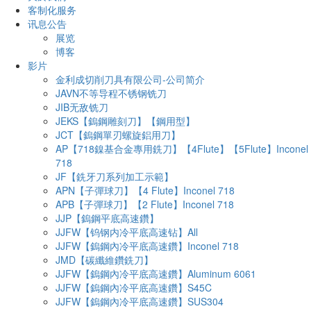
客制化服务
讯息公告
展览
博客
影片
金利成切削刀具有限公司-公司简介
JAVN不等导程不锈钢铣刀
JIB无敌铣刀
JEKS【鎢鋼雕刻刀】【鋼用型】
JCT【鎢鋼單刃螺旋鋁用刀】
AP【718鎳基合金專用銑刀】【4Flute】【5Flute】Inconel
718
JF【銑牙刀系列加工示範】
APN【子彈球刀】【4 Flute】Inconel 718
APB【子彈球刀】【2 Flute】Inconel 718
JJP【鎢鋼平底高速鑽】
JJFW【钨钢内冷平底高速钻】All
JJFW【鎢鋼內冷平底高速鑽】Inconel 718
JMD【碳纖維鑽銑刀】
JJFW【鎢鋼內冷平底高速鑽】Aluminum 6061
JJFW【鎢鋼內冷平底高速鑽】S45C
JJFW【鎢鋼內冷平底高速鑽】SUS304