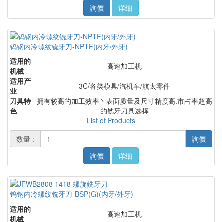
詢價
详细
钨钢内冷螺纹铣牙刀-NPTF(内牙/外牙)
适用的
高速加工机
机械
适用产
3C/各类模具/汽机车/航太零件
业
刀具特
拥有较高的加工效率丶表面质量及尺寸精度高.市占率超高
色
的铣牙刀具选择
List of Products
数量 :
詢價
詢價
详细
钨钢内冷螺纹铣牙刀-BSP(G)(内牙/外牙)
适用的
高速加工机
机械