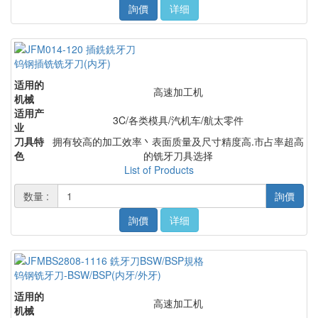
詢價
详细
钨钢插铣铣牙刀(内牙)
适用的
高速加工机
机械
适用产
3C/各类模具/汽机车/航太零件
业
刀具特
拥有较高的加工效率丶表面质量及尺寸精度高.市占率超高
色
的铣牙刀具选择
List of Products
数量 :
詢價
詢價
详细
钨钢铣牙刀-BSW/BSP(内牙/外牙)
适用的
高速加工机
机械