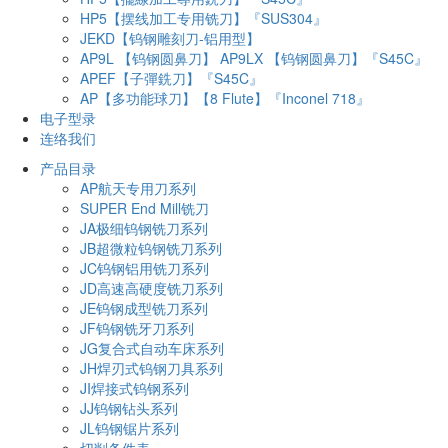
HP5【摆线加工专用铣刀】『SUS304』
JEKD【钨钢雕刻刀-铝用型】
AP9L 【钨钢圆鼻刀】 AP9LX 【钨钢圆鼻刀】『S45C』
APEF【子彈銑刀】『S45C』
AP【多功能球刀】【8 Flute】『Inconel 718』
电子型录
连络我们
产品目录
AP航天专用刀系列
SUPER End Mill铣刀
JA极细钨钢铣刀系列
JB超微粒钨钢铣刀系列
JC钨钢铝用铣刀系列
JD高速高硬度铣刀系列
JE钨钢成型铣刀系列
JF钨钢铣牙刀系列
JG复合式自动车床系列
JH焊刃式钨钢刀具系列
JI焊接式钨钢系列
JJ钨钢钻头系列
JL钨钢锯片系列
切削条件表