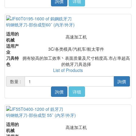
詢價
详细
钨钢铣牙刀-部份成型60˚ (内牙/外牙)
适用的
高速加工机
机械
适用产
3C/各类模具/汽机车/航太零件
业
刀具特
拥有较高的加工效率丶表面质量及尺寸精度高.市占率超高
色
的铣牙刀具选择
List of Products
数量 :
詢價
詢價
详细
钨钢铣牙刀-部份成型 55˚ (内牙/外牙)
适用的
高速加工机
机械