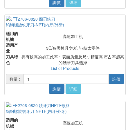
詢價
详细
钨钢螺旋铣牙刀-NPT(内牙/外牙)
适用的
高速加工机
机械
适用产
3C/各类模具/汽机车/航太零件
业
刀具特
拥有较高的加工效率丶表面质量及尺寸精度高.市占率超高
色
的铣牙刀具选择
List of Products
数量 :
詢價
詢價
详细
钨钢螺旋铣牙刀-NPTF(内牙/外牙)
适用的
高速加工机
机械