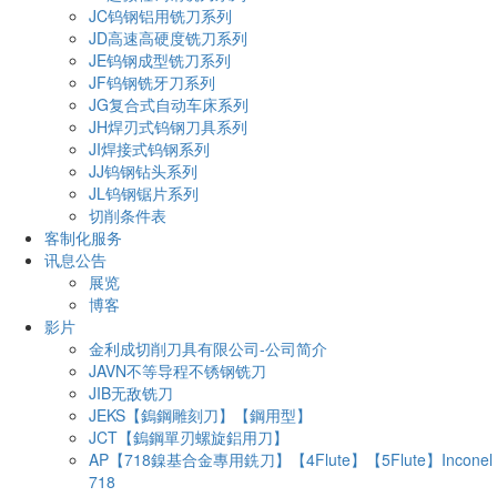
JC钨钢铝用铣刀系列
JD高速高硬度铣刀系列
JE钨钢成型铣刀系列
JF钨钢铣牙刀系列
JG复合式自动车床系列
JH焊刃式钨钢刀具系列
JI焊接式钨钢系列
JJ钨钢钻头系列
JL钨钢锯片系列
切削条件表
客制化服务
讯息公告
展览
博客
影片
金利成切削刀具有限公司-公司简介
JAVN不等导程不锈钢铣刀
JIB无敌铣刀
JEKS【鎢鋼雕刻刀】【鋼用型】
JCT【鎢鋼單刃螺旋鋁用刀】
AP【718鎳基合金專用銑刀】【4Flute】【5Flute】Inconel
718