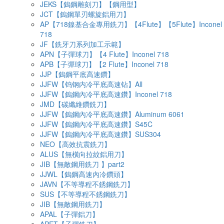
JEKS【鎢鋼雕刻刀】【鋼用型】
JCT【鎢鋼單刃螺旋鋁用刀】
AP【718鎳基合金專用銑刀】【4Flute】【5Flute】Inconel
718
JF【銑牙刀系列加工示範】
APN【子彈球刀】【4 Flute】Inconel 718
APB【子彈球刀】【2 Flute】Inconel 718
JJP【鎢鋼平底高速鑽】
JJFW【钨钢内冷平底高速钻】All
JJFW【鎢鋼內冷平底高速鑽】Inconel 718
JMD【碳纖維鑽銑刀】
JJFW【鎢鋼內冷平底高速鑽】Aluminum 6061
JJFW【鎢鋼內冷平底高速鑽】S45C
JJFW【鎢鋼內冷平底高速鑽】SUS304
NEO【高效抗震銑刀】
ALUS【無橫向拉紋鋁用刀】
JIB【無敵鋼用銑刀 】part2
JJWL【鎢鋼高速內冷鑽頭】
JAVN【不等導程不銹鋼銑刀】
SUS【不等導程不銹鋼銑刀】
JIB【無敵鋼用銑刀】
APAL【子彈鋁刀】