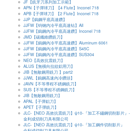
JF【銑牙刀系列加工示範】
APN【子彈球刀】【4 Flute】Inconel 718
APB【子彈球刀】【2 Flute】Inconel 718
JJP【鎢鋼平底高速鑽】
JJFW【钨钢内冷平底高速钻】All
JJFW【鎢鋼內冷平底高速鑽】Inconel 718
JMD【碳纖維鑽銑刀】
JJFW【鎢鋼內冷平底高速鑽】Aluminum 6061
JJFW【鎢鋼內冷平底高速鑽】S45C
JJFW【鎢鋼內冷平底高速鑽】SUS304
NEO【高效抗震銑刀】
ALUS【無橫向拉紋鋁用刀】
JIB【無敵鋼用銑刀 】part2
JJWL【鎢鋼高速內冷鑽頭】
JAVN【不等導程不銹鋼銑刀】
SUS【不等導程不銹鋼銑刀】
JIB【無敵鋼用銑刀】
APAL【子彈鋁刀】
APET【子彈銑刀】
JLC-【NEO 高效抗震銑刀】ψ10-『加工不鏽鋼切削影片』-
金利成切削刀具有限公司
JLC-【NEO 高效抗震銑刀】ψ10-『加工鋼件切削影片』
金利成切削刀具有限公司