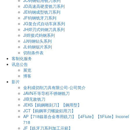
JC钨钢铝用铣刀系列
JD高速高硬度铣刀系列
JE钨钢成型铣刀系列
JF钨钢铣牙刀系列
JG复合式自动车床系列
JH焊刃式钨钢刀具系列
JI焊接式钨钢系列
JJ钨钢钻头系列
JL钨钢锯片系列
切削条件表
客制化服务
讯息公告
展览
博客
影片
金利成切削刀具有限公司-公司简介
JAVN不等导程不锈钢铣刀
JIB无敌铣刀
JEKS【鎢鋼雕刻刀】【鋼用型】
JCT【鎢鋼單刃螺旋鋁用刀】
AP【718鎳基合金專用銑刀】【4Flute】【5Flute】Inconel
718
JF【銑牙刀系列加工示範】