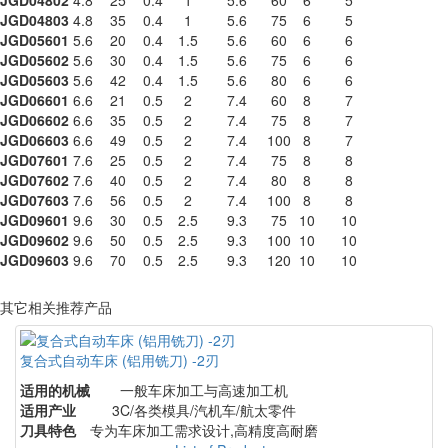
JGD04803
4.8
35
0.4
1
5.6
75
6
5
JGD05601
5.6
20
0.4
1.5
5.6
60
6
6
JGD05602
5.6
30
0.4
1.5
5.6
75
6
6
JGD05603
5.6
42
0.4
1.5
5.6
80
6
6
JGD06601
6.6
21
0.5
2
7.4
60
8
7
JGD06602
6.6
35
0.5
2
7.4
75
8
7
JGD06603
6.6
49
0.5
2
7.4
100
8
7
JGD07601
7.6
25
0.5
2
7.4
75
8
8
JGD07602
7.6
40
0.5
2
7.4
80
8
8
JGD07603
7.6
56
0.5
2
7.4
100
8
8
JGD09601
9.6
30
0.5
2.5
9.3
75
10
10
JGD09602
9.6
50
0.5
2.5
9.3
100
10
10
JGD09603
9.6
70
0.5
2.5
9.3
120
10
10
其它相关推荐产品
复合式自动车床 (铝用铣刀) -2刃
适用的机械
一般车床加工与高速加工机
适用产业
3C/各类模具/汽机车/航太零件
刀具特色
专为车床加工需求设计,高精度高耐磨