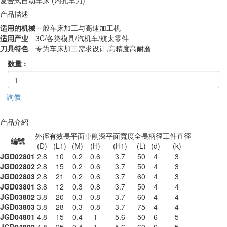
产品描述
适用的机械
一般车床加工与高速加工机
适用产业
3C/各类模具/汽机车/航太零件
刀具特色
专为车床加工需求设计,高精度高耐磨
数量 :
詢價
产品介紹
外徑
有效長
平面
車削深
平面寬度
全長
柄徑
工件直徑
編號
(D)
(L1)
(M)
(H)
(H1)
(L)
(d)
(k)
JGD02801
2.8
10
0.2
0.6
3.7
50
4
3
JGD02802
2.8
15
0.2
0.6
3.7
50
4
3
JGD02803
2.8
21
0.2
0.6
3.7
60
4
3
JGD03801
3.8
12
0.3
0.8
3.7
50
4
4
JGD03802
3.8
20
0.3
0.8
3.7
60
4
4
JGD03803
3.8
28
0.3
0.8
3.7
75
4
4
JGD04801
4.8
15
0.4
1
5.6
50
6
5
JGD04802
4.8
25
0.4
1
5.6
60
6
5