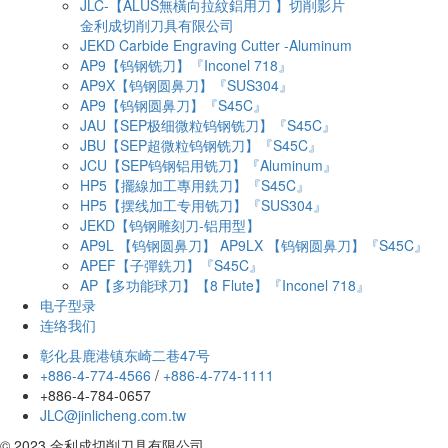
JLC-【ALUS無橫向拉紋鋁用刀 】切削影片
金利成切削刀具有限公司
JEKD Carbide Engraving Cutter -Aluminum
AP9【钨钢铣刀】『Inconel 718』
AP9X【钨钢圆鼻刀】『SUS304』
AP9【钨钢圆鼻刀】『S45C』
JAU【SEP极细微粒钨钢铣刀】『S45C』
JBU【SEP超微粒钨钢铣刀】『S45C』
JCU【SEP钨钢铝用铣刀】『Aluminum』
HP5【擺線加工專用銑刀】『S45C』
HP5【摆线加工专用铣刀】『SUS304』
JEKD【钨钢雕刻刀-铝用型】
AP9L 【钨钢圆鼻刀】 AP9LX 【钨钢圆鼻刀】『S45C』
APEF【子彈銑刀】『S45C』
AP【多功能球刀】【8 Flute】『Inconel 718』
电子型录
连络我们
彰化县鹿港镇东崎二巷47号
+886-4-774-4566
/
+886-4-774-1111
+886-4-784-0657
JLC@jinlicheng.com.tw
© 2023 金利成切削刀具有限公司