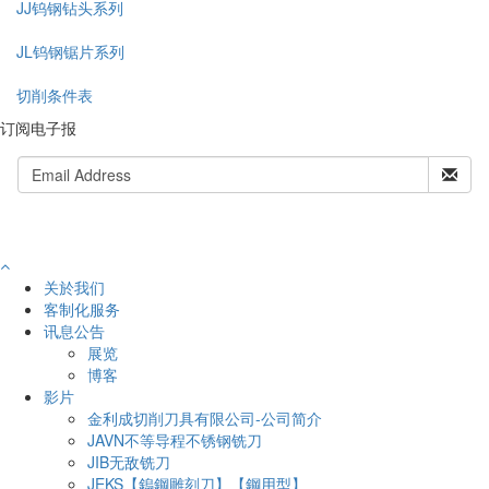
JJ钨钢钻头系列
JL钨钢锯片系列
切削条件表
订阅电子报
关於我们
客制化服务
讯息公告
展览
博客
影片
金利成切削刀具有限公司-公司简介
JAVN不等导程不锈钢铣刀
JIB无敌铣刀
JEKS【鎢鋼雕刻刀】【鋼用型】