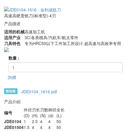
高速高硬度铣刀(标准型)-4刃
产品描述
适用的机械
高速加工机
适用产业
3C/各类模具/汽机车/航太零件
刀具特色
专为HRC50以下工件加工所设计.超高速与高效率专用
数量 :
詢價
JDE0104_1616.pdf
附加档
产品介紹
外径
刃长
刃数
柄径
全长
编号
(D)
(H)
(N)
(d)
(L)
JDE0104
1
2.5
4
4
50
JDE01504
1.5
4
4
4
50