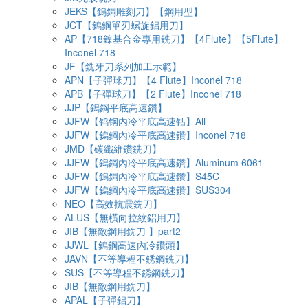
JEKS【鎢鋼雕刻刀】【鋼用型】
JCT【鎢鋼單刃螺旋鋁用刀】
AP【718鎳基合金專用銑刀】【4Flute】【5Flute】
Inconel 718
JF【銑牙刀系列加工示範】
APN【子彈球刀】【4 Flute】Inconel 718
APB【子彈球刀】【2 Flute】Inconel 718
JJP【鎢鋼平底高速鑽】
JJFW【钨钢内冷平底高速钻】All
JJFW【鎢鋼內冷平底高速鑽】Inconel 718
JMD【碳纖維鑽銑刀】
JJFW【鎢鋼內冷平底高速鑽】Aluminum 6061
JJFW【鎢鋼內冷平底高速鑽】S45C
JJFW【鎢鋼內冷平底高速鑽】SUS304
NEO【高效抗震銑刀】
ALUS【無橫向拉紋鋁用刀】
JIB【無敵鋼用銑刀 】part2
JJWL【鎢鋼高速內冷鑽頭】
JAVN【不等導程不銹鋼銑刀】
SUS【不等導程不銹鋼銑刀】
JIB【無敵鋼用銑刀】
APAL【子彈鋁刀】