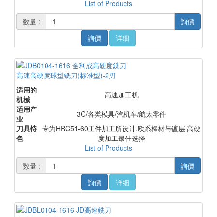
List of Products
数量 :
詢價
詢價
详细
高速高硬度球型铣刀(标准型)-2刃
适用的
高速加工机
机械
适用产
3C/各类模具/汽机车/航太零件
业
刀具特
专为HRC51-60工件加工所设计,欧系棒材与镀层,高硬
色
度加工最佳选择
List of Products
数量 :
詢價
詢價
详细