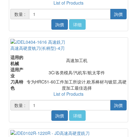
List of Products
数量 :
詢價
詢價
详细
高速高硬度铣刀(长柄型)-4刃
适用的
高速加工机
机械
适用产
3C/各类模具/汽机车/航太零件
业
刀具特
专为HRC51-60工件加工所设计,欧系棒材与镀层,高硬
色
度加工最佳选择
List of Products
数量 :
詢價
詢價
详细