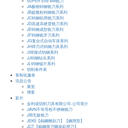
SUPER End Mill铣刀
JA极细钨钢铣刀系列
JB超微粒钨钢铣刀系列
JC钨钢铝用铣刀系列
JD高速高硬度铣刀系列
JE钨钢成型铣刀系列
JF钨钢铣牙刀系列
JG复合式自动车床系列
JH焊刃式钨钢刀具系列
JI焊接式钨钢系列
JJ钨钢钻头系列
JL钨钢锯片系列
切削条件表
客制化服务
讯息公告
展览
博客
影片
金利成切削刀具有限公司-公司简介
JAVN不等导程不锈钢铣刀
JIB无敌铣刀
JEKS【鎢鋼雕刻刀】【鋼用型】
JCT【鎢鋼單刃螺旋鋁用刀】