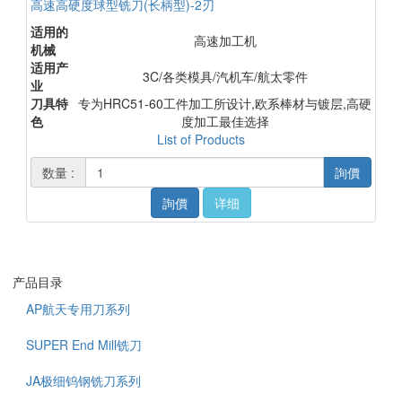
高速高硬度球型铣刀(长柄型)-2刃
适用的
高速加工机
机械
适用产
3C/各类模具/汽机车/航太零件
业
刀具特
专为HRC51-60工件加工所设计,欧系棒材与镀层,高硬
色
度加工最佳选择
List of Products
数量 :
詢價
詢價
详细
产品目录
AP航天专用刀系列
SUPER End Mill铣刀
JA极细钨钢铣刀系列