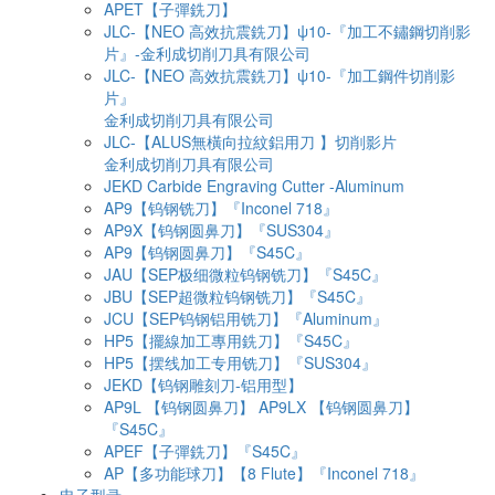
APET【子彈銑刀】
JLC-【NEO 高效抗震銑刀】ψ10-『加工不鏽鋼切削影
片』-金利成切削刀具有限公司
JLC-【NEO 高效抗震銑刀】ψ10-『加工鋼件切削影
片』
金利成切削刀具有限公司
JLC-【ALUS無橫向拉紋鋁用刀 】切削影片
金利成切削刀具有限公司
JEKD Carbide Engraving Cutter -Aluminum
AP9【钨钢铣刀】『Inconel 718』
AP9X【钨钢圆鼻刀】『SUS304』
AP9【钨钢圆鼻刀】『S45C』
JAU【SEP极细微粒钨钢铣刀】『S45C』
JBU【SEP超微粒钨钢铣刀】『S45C』
JCU【SEP钨钢铝用铣刀】『Aluminum』
HP5【擺線加工專用銑刀】『S45C』
HP5【摆线加工专用铣刀】『SUS304』
JEKD【钨钢雕刻刀-铝用型】
AP9L 【钨钢圆鼻刀】 AP9LX 【钨钢圆鼻刀】
『S45C』
APEF【子彈銑刀】『S45C』
AP【多功能球刀】【8 Flute】『Inconel 718』
电子型录