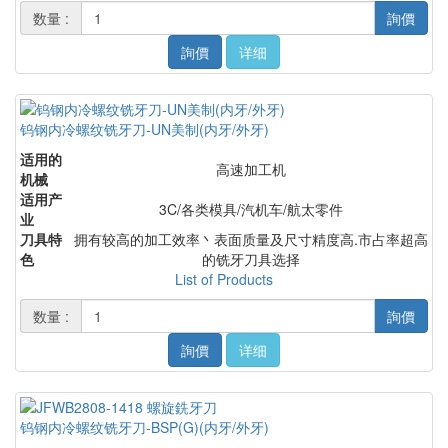
数量 :
詢價
詢價
详细
钨钢内冷螺纹铣牙刀-UN美制(内牙/外牙)
适用的
高速加工机
机械
适用产
3C/各类模具/汽机车/航太零件
业
刀具特
拥有较高的加工效率丶表面质量及尺寸精度高.市占率超高
色
的铣牙刀具选择
List of Products
数量 :
詢價
詢價
详细
钨钢内冷螺纹铣牙刀-BSP(G)(内牙/外牙)