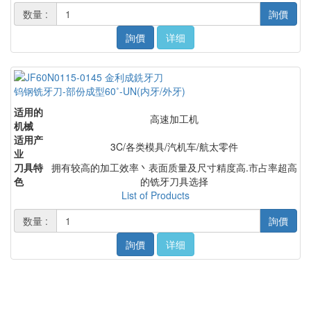
数量 :
詢價
詢價
详细
钨钢铣牙刀-部份成型60˚-UN(内牙/外牙)
适用的
高速加工机
机械
适用产
3C/各类模具/汽机车/航太零件
业
刀具特
拥有较高的加工效率丶表面质量及尺寸精度高.市占率超高
色
的铣牙刀具选择
List of Products
数量 :
詢價
詢價
详细