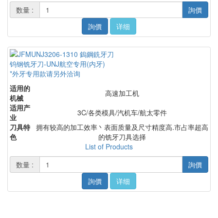
数量 :
詢價
詢價
详细
钨钢铣牙刀-UNJ航空专用(内牙)
*外牙专用款请另外洽询
适用的
高速加工机
机械
适用产
3C/各类模具/汽机车/航太零件
业
刀具特
拥有较高的加工效率丶表面质量及尺寸精度高.市占率超高
色
的铣牙刀具选择
List of Products
数量 :
詢價
詢價
详细