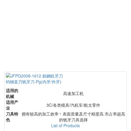
钨钢直刃铣牙刀-Pg(内牙/外牙)
适用的
高速加工机
机械
适用产
3C/各类模具/汽机车/航太零件
业
刀具特
拥有较高的加工效率丶表面质量及尺寸精度高.市占率超高
色
的铣牙刀具选择
List of Products