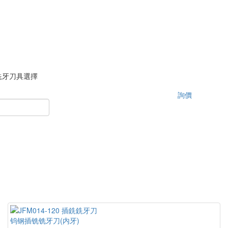
銑牙刀具選擇
詢價
钨钢插铣铣牙刀(内牙)