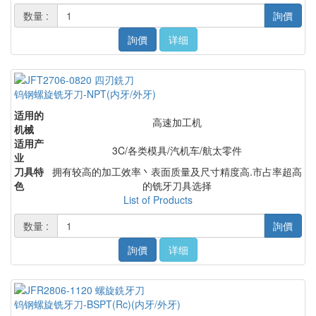
数量 :
詢價
詢價
详细
钨钢螺旋铣牙刀-NPT(内牙/外牙)
适用的
高速加工机
机械
适用产
3C/各类模具/汽机车/航太零件
业
刀具特
拥有较高的加工效率丶表面质量及尺寸精度高.市占率超高
色
的铣牙刀具选择
List of Products
数量 :
詢價
詢價
详细
钨钢螺旋铣牙刀-BSPT(Rc)(内牙/外牙)