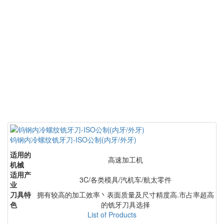
钨钢内冷螺纹铣牙刀-ISO公制(内牙/外牙)
适用的
高速加工机
机械
适用产
3C/各类模具/汽机车/航太零件
业
刀具特
拥有较高的加工效率丶表面质量及尺寸精度高.市占率超高
色
的铣牙刀具选择
List of Products