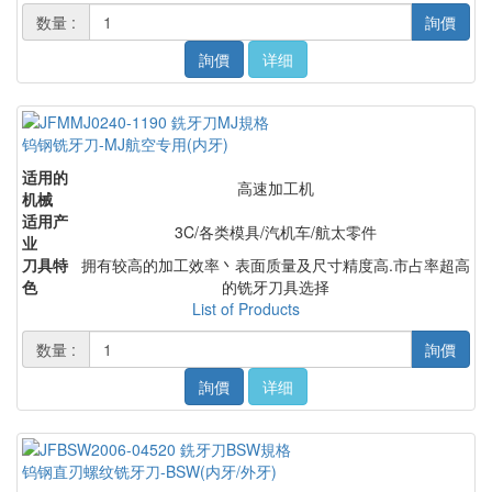
数量 :
詢價
詢價
详细
钨钢铣牙刀-MJ航空专用(内牙)
适用的
高速加工机
机械
适用产
3C/各类模具/汽机车/航太零件
业
刀具特
拥有较高的加工效率丶表面质量及尺寸精度高.市占率超高
色
的铣牙刀具选择
List of Products
数量 :
詢價
詢價
详细
钨钢直刃螺纹铣牙刀-BSW(内牙/外牙)