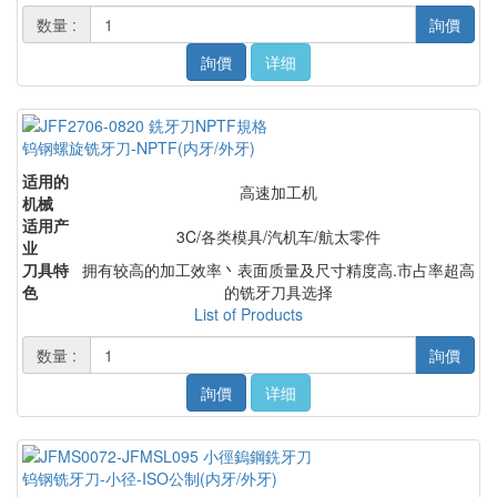
数量 :
詢價
詢價
详细
钨钢螺旋铣牙刀-NPTF(内牙/外牙)
适用的
高速加工机
机械
适用产
3C/各类模具/汽机车/航太零件
业
刀具特
拥有较高的加工效率丶表面质量及尺寸精度高.市占率超高
色
的铣牙刀具选择
List of Products
数量 :
詢價
詢價
详细
钨钢铣牙刀-小径-ISO公制(内牙/外牙)