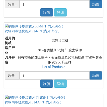
数量 :
詢價
詢價
详细
钨钢内冷螺纹铣牙刀-NPT(内牙/外牙)
适用的
高速加工机
机械
适用产
3C/各类模具/汽机车/航太零件
业
刀具特
拥有较高的加工效率丶表面质量及尺寸精度高.市占率超高
色
的铣牙刀具选择
List of Products
数量 :
詢價
詢價
详细
钨钢内冷螺纹铣牙刀-BSPT(内牙/外牙)