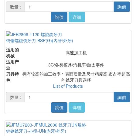
数量 :
詢價
詢價
详细
钨钢螺旋铣牙刀-BSP(G)(内牙/外牙)
适用的
高速加工机
机械
适用产
3C/各类模具/汽机车/航太零件
业
刀具特
拥有较高的加工效率丶表面质量及尺寸精度高.市占率超高
色
的铣牙刀具选择
List of Products
数量 :
詢價
詢價
详细
钨钢铣牙刀-小径-UN(内牙/外牙)