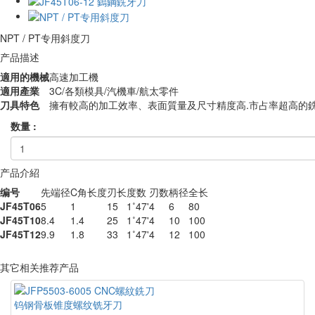
NPT / PT专用斜度刀
产品描述
適用的機械
高速加工機
適用產業
3C/各類模具/汽機車/航太零件
刀具特色
擁有較高的加工效率、表面質量及尺寸精度高.市占率超高的
数量 :
产品介紹
编号
先端径
C角长度
刃长
度数
刃数
柄径
全长
JF45T06
5
1
15
1˚47'
4
6
80
JF45T10
8.4
1.4
25
1˚47'
4
10
100
JF45T12
9.9
1.8
33
1˚47'
4
12
100
其它相关推荐产品
钨钢骨板锥度螺纹铣牙刀