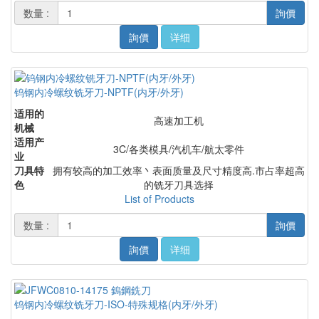
数量 :
詢價
詢價
详细
钨钢内冷螺纹铣牙刀-NPTF(内牙/外牙)
适用的
高速加工机
机械
适用产
3C/各类模具/汽机车/航太零件
业
刀具特
拥有较高的加工效率丶表面质量及尺寸精度高.市占率超高
色
的铣牙刀具选择
List of Products
数量 :
詢價
詢價
详细
钨钢内冷螺纹铣牙刀-ISO-特殊规格(内牙/外牙)