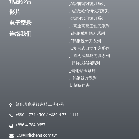
讯息公告
JA极细钨钢铣刀系列
影片
JB超微粒钨钢铣刀系列
JC钨钢铝用铣刀系列
电子型录
JD高速高硬度铣刀系列
连络我们
JE钨钢成型铣刀系列
JF钨钢铣牙刀系列
JG复合式自动车床系列
JH焊刃式钨钢刀具系列
JI焊接式钨钢系列
JJ钨钢钻头系列
JL钨钢锯片系列
切削条件表
彰化县鹿港镇东崎二巷47号
+886-4-774-4566
/
+886-4-774-1111
+886-4-784-0657
JLC@jinlicheng.com.tw