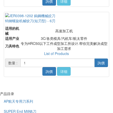
詢價
详细
钨钢螺旋机械铰刀(短刃型) - 6刃
适用的机
高速加工机
械
适用产业
3C/各类模具/汽机车/航太零件
专为HRC50以下工件成型加工所设计.帮你完美解决成型
刀具特色
加工需求
List of Products
数量 :
詢價
詢價
详细
产品目录
AP航天专用刀系列
SUPER End Mill铣刀