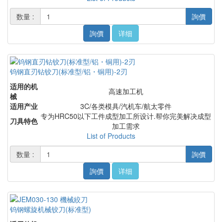
数量 :
詢價
詢價
详细
钨钢直刃钻铰刀(标准型/铝・铜用)-2刃
适用的机
高速加工机
械
适用产业
3C/各类模具/汽机车/航太零件
专为HRC50以下工件成型加工所设计.帮你完美解决成型
刀具特色
加工需求
List of Products
数量 :
詢價
詢價
详细
钨钢螺旋机械铰刀(标准型)