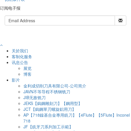
订阅电子报
关於我们
客制化服务
讯息公告
展览
博客
影片
金利成切削刀具有限公司-公司简介
JAVN不等导程不锈钢铣刀
JIB无敌铣刀
JEKS【鎢鋼雕刻刀】【鋼用型】
JCT【鎢鋼單刃螺旋鋁用刀】
AP【718鎳基合金專用銑刀】【4Flute】【5Flute】Inconel
718
JF【銑牙刀系列加工示範】