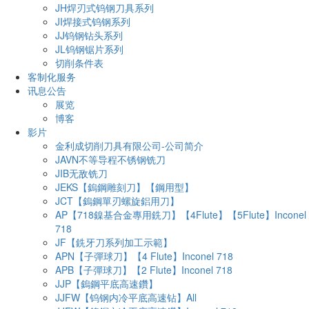
JH焊刃式钨钢刀具系列
JI焊接式钨钢系列
JJ钨钢钻头系列
JL钨钢锯片系列
切削条件表
客制化服务
讯息公告
展览
博客
影片
金利成切削刀具有限公司-公司简介
JAVN不等导程不锈钢铣刀
JIB无敌铣刀
JEKS【鎢鋼雕刻刀】【鋼用型】
JCT【鎢鋼單刃螺旋鋁用刀】
AP【718鎳基合金專用銑刀】【4Flute】【5Flute】Inconel
718
JF【銑牙刀系列加工示範】
APN【子彈球刀】【4 Flute】Inconel 718
APB【子彈球刀】【2 Flute】Inconel 718
JJP【鎢鋼平底高速鑽】
JJFW【钨钢内冷平底高速钻】All