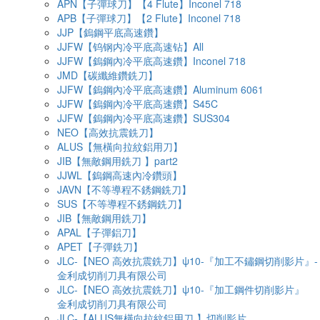
APN【子彈球刀】【4 Flute】Inconel 718
APB【子彈球刀】【2 Flute】Inconel 718
JJP【鎢鋼平底高速鑽】
JJFW【钨钢内冷平底高速钻】All
JJFW【鎢鋼內冷平底高速鑽】Inconel 718
JMD【碳纖維鑽銑刀】
JJFW【鎢鋼內冷平底高速鑽】Aluminum 6061
JJFW【鎢鋼內冷平底高速鑽】S45C
JJFW【鎢鋼內冷平底高速鑽】SUS304
NEO【高效抗震銑刀】
ALUS【無橫向拉紋鋁用刀】
JIB【無敵鋼用銑刀 】part2
JJWL【鎢鋼高速內冷鑽頭】
JAVN【不等導程不銹鋼銑刀】
SUS【不等導程不銹鋼銑刀】
JIB【無敵鋼用銑刀】
APAL【子彈鋁刀】
APET【子彈銑刀】
JLC-【NEO 高效抗震銑刀】ψ10-『加工不鏽鋼切削影片』-
金利成切削刀具有限公司
JLC-【NEO 高效抗震銑刀】ψ10-『加工鋼件切削影片』
金利成切削刀具有限公司
JLC-【ALUS無橫向拉紋鋁用刀 】切削影片