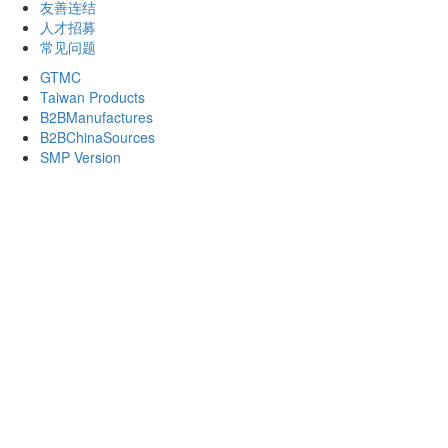
友善连结
人才招募
常见问题
GTMC
Taiwan Products
B2BManufactures
B2BChinaSources
SMP Version