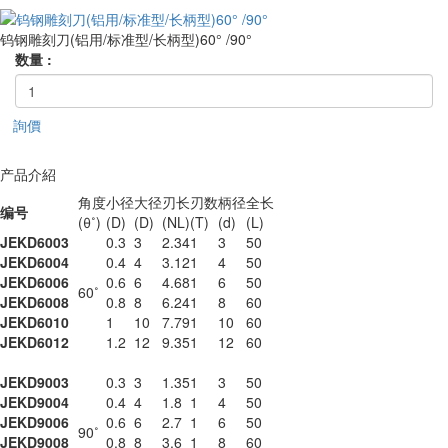
钨钢雕刻刀(铝用/标准型/长柄型)60° /90°
数量 :
詢價
产品介紹
角度
小径
大径
刃长
刃数
柄径
全长
编号
(θ˚)
(D)
(D)
(NL)
(T)
(d)
(L)
JEKD6003
0.3
3
2.34
1
3
50
JEKD6004
0.4
4
3.12
1
4
50
JEKD6006
0.6
6
4.68
1
6
50
60˚
JEKD6008
0.8
8
6.24
1
8
60
JEKD6010
1
10
7.79
1
10
60
JEKD6012
1.2
12
9.35
1
12
60
JEKD9003
0.3
3
1.35
1
3
50
JEKD9004
0.4
4
1.8
1
4
50
JEKD9006
0.6
6
2.7
1
6
50
90˚
JEKD9008
0.8
8
3.6
1
8
60