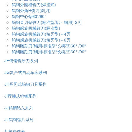
钨钢外圆槽铣刀(焊接式)
钨钢外角R铣刀(斜刃)
钨钢中心钻60˚/90˚
钨钢直刃钻铰刀(标准型/铝・铜用)-2刃
钨钢螺旋机械铰刀(标准型)
钨钢螺旋机械铰刀(短刃型) - 4刃
钨钢螺旋机械铰刀(短刃型) - 6刃
钨钢雕刻刀(铝用/标准型/长柄型)60° /90°
钨钢雕刻刀(钢用/标准型/长柄型)60° /90°
JF钨钢铣牙刀系列
JG复合式自动车床系列
JH焊刃式钨钢刀具系列
JI焊接式钨钢系列
JJ钨钢钻头系列
JL钨钢锯片系列
切削条件表