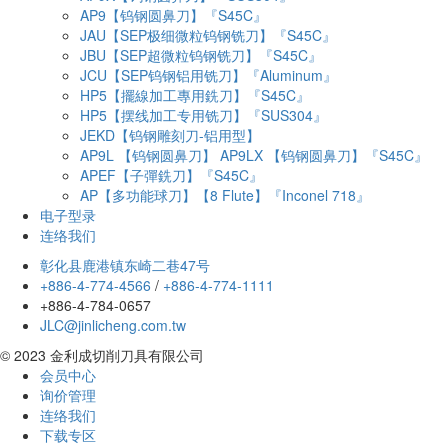
AP9【钨钢圆鼻刀】『S45C』
JAU【SEP极细微粒钨钢铣刀】『S45C』
JBU【SEP超微粒钨钢铣刀】『S45C』
JCU【SEP钨钢铝用铣刀】『Aluminum』
HP5【擺線加工專用銑刀】『S45C』
HP5【摆线加工专用铣刀】『SUS304』
JEKD【钨钢雕刻刀-铝用型】
AP9L 【钨钢圆鼻刀】 AP9LX 【钨钢圆鼻刀】『S45C』
APEF【子彈銑刀】『S45C』
AP【多功能球刀】【8 Flute】『Inconel 718』
电子型录
连络我们
彰化县鹿港镇东崎二巷47号
+886-4-774-4566
/
+886-4-774-1111
+886-4-784-0657
JLC@jinlicheng.com.tw
© 2023 金利成切削刀具有限公司
会员中心
询价管理
连络我们
下载专区