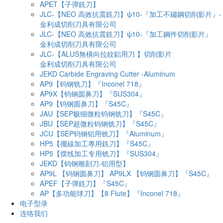
APET【子彈銑刀】
JLC-【NEO 高效抗震銑刀】ψ10-『加工不鏽鋼切削影片』-
金利成切削刀具有限公司
JLC-【NEO 高效抗震銑刀】ψ10-『加工鋼件切削影片』
金利成切削刀具有限公司
JLC-【ALUS無橫向拉紋鋁用刀 】切削影片
金利成切削刀具有限公司
JEKD Carbide Engraving Cutter -Aluminum
AP9【钨钢铣刀】『Inconel 718』
AP9X【钨钢圆鼻刀】『SUS304』
AP9【钨钢圆鼻刀】『S45C』
JAU【SEP极细微粒钨钢铣刀】『S45C』
JBU【SEP超微粒钨钢铣刀】『S45C』
JCU【SEP钨钢铝用铣刀】『Aluminum』
HP5【擺線加工專用銑刀】『S45C』
HP5【摆线加工专用铣刀】『SUS304』
JEKD【钨钢雕刻刀-铝用型】
AP9L 【钨钢圆鼻刀】 AP9LX 【钨钢圆鼻刀】『S45C』
APEF【子彈銑刀】『S45C』
AP【多功能球刀】【8 Flute】『Inconel 718』
电子型录
连络我们