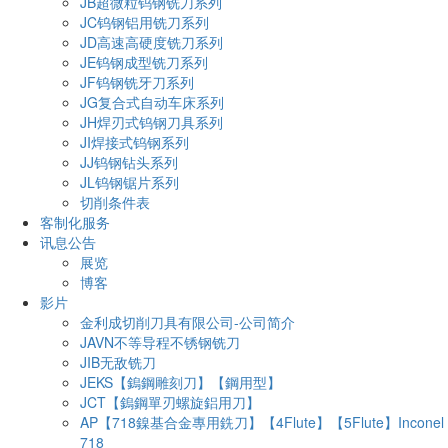
JB超微粒钨钢铣刀系列
JC钨钢铝用铣刀系列
JD高速高硬度铣刀系列
JE钨钢成型铣刀系列
JF钨钢铣牙刀系列
JG复合式自动车床系列
JH焊刃式钨钢刀具系列
JI焊接式钨钢系列
JJ钨钢钻头系列
JL钨钢锯片系列
切削条件表
客制化服务
讯息公告
展览
博客
影片
金利成切削刀具有限公司-公司简介
JAVN不等导程不锈钢铣刀
JIB无敌铣刀
JEKS【鎢鋼雕刻刀】【鋼用型】
JCT【鎢鋼單刃螺旋鋁用刀】
AP【718鎳基合金專用銑刀】【4Flute】【5Flute】Inconel
718