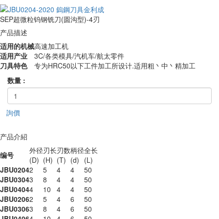
SEP超微粒钨钢铣刀(圆沟型)-4刃
产品描述
适用的机械
高速加工机
适用产业
3C/各类模具/汽机车/航太零件
刀具特色
专为HRC50以下工件加工所设计.适用粗丶中丶精加工
数量 :
詢價
产品介紹
外径
刃长
刃数
柄径
全长
编号
(D)
(H)
(T)
(d)
(L)
JBU0204
2
5
4
4
50
JBU0304
3
8
4
4
50
JBU0404
4
10
4
4
50
JBU0206
2
5
4
6
50
JBU0306
3
8
4
6
50
JBU0406
4
10
4
6
50