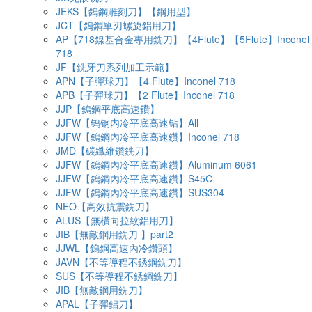
JEKS【鎢鋼雕刻刀】【鋼用型】
JCT【鎢鋼單刃螺旋鋁用刀】
AP【718鎳基合金專用銑刀】【4Flute】【5Flute】Inconel
718
JF【銑牙刀系列加工示範】
APN【子彈球刀】【4 Flute】Inconel 718
APB【子彈球刀】【2 Flute】Inconel 718
JJP【鎢鋼平底高速鑽】
JJFW【钨钢内冷平底高速钻】All
JJFW【鎢鋼內冷平底高速鑽】Inconel 718
JMD【碳纖維鑽銑刀】
JJFW【鎢鋼內冷平底高速鑽】Aluminum 6061
JJFW【鎢鋼內冷平底高速鑽】S45C
JJFW【鎢鋼內冷平底高速鑽】SUS304
NEO【高效抗震銑刀】
ALUS【無橫向拉紋鋁用刀】
JIB【無敵鋼用銑刀 】part2
JJWL【鎢鋼高速內冷鑽頭】
JAVN【不等導程不銹鋼銑刀】
SUS【不等導程不銹鋼銑刀】
JIB【無敵鋼用銑刀】
APAL【子彈鋁刀】