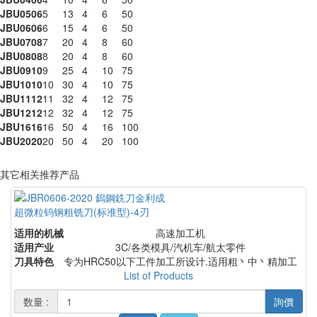
JBU0506
5
13
4
6
50
JBU0606
6
15
4
6
50
JBU0708
7
20
4
8
60
JBU0808
8
20
4
8
60
JBU0910
9
25
4
10
75
JBU1010
10
30
4
10
75
JBU1112
11
32
4
12
75
JBU1212
12
32
4
12
75
JBU1616
16
50
4
16
100
JBU2020
20
50
4
20
100
其它相关推荐产品
超微粒钨钢粗铣刀(标准型)-4刃
适用的机械
高速加工机
适用产业
3C/各类模具/汽机车/航太零件
刀具特色
专为HRC50以下工件加工所设计.适用粗丶中丶精加工
List of Products
数量 :
詢價