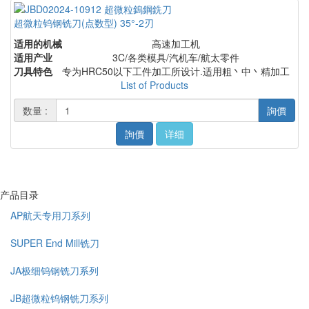
超微粒钨钢铣刀(点数型) 35°-2刃
适用的机械
高速加工机
适用产业
3C/各类模具/汽机车/航太零件
刀具特色
专为HRC50以下工件加工所设计.适用粗丶中丶精加工
List of Products
数量 :
詢價
詢價
详细
产品目录
AP航天专用刀系列
SUPER End Mill铣刀
JA极细钨钢铣刀系列
JB超微粒钨钢铣刀系列