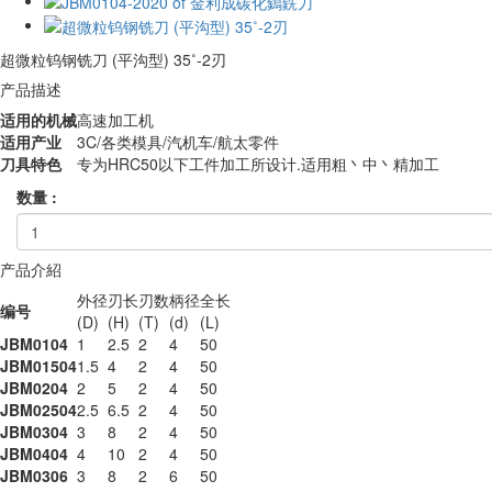
超微粒钨钢铣刀 (平沟型) 35˚-2刃
产品描述
适用的机械
高速加工机
适用产业
3C/各类模具/汽机车/航太零件
刀具特色
专为HRC50以下工件加工所设计.适用粗丶中丶精加工
数量 :
产品介紹
外径
刃长
刃数
柄径
全长
编号
(D)
(H)
(T)
(d)
(L)
JBM0104
1
2.5
2
4
50
JBM01504
1.5
4
2
4
50
JBM0204
2
5
2
4
50
JBM02504
2.5
6.5
2
4
50
JBM0304
3
8
2
4
50
JBM0404
4
10
2
4
50
JBM0306
3
8
2
6
50