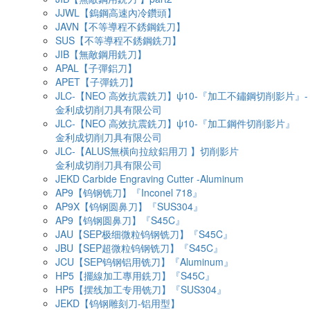
JJWL【鎢鋼高速內冷鑽頭】
JAVN【不等導程不銹鋼銑刀】
SUS【不等導程不銹鋼銑刀】
JIB【無敵鋼用銑刀】
APAL【子彈鋁刀】
APET【子彈銑刀】
JLC-【NEO 高效抗震銑刀】ψ10-『加工不鏽鋼切削影片』-
金利成切削刀具有限公司
JLC-【NEO 高效抗震銑刀】ψ10-『加工鋼件切削影片』
金利成切削刀具有限公司
JLC-【ALUS無橫向拉紋鋁用刀 】切削影片
金利成切削刀具有限公司
JEKD Carbide Engraving Cutter -Aluminum
AP9【钨钢铣刀】『Inconel 718』
AP9X【钨钢圆鼻刀】『SUS304』
AP9【钨钢圆鼻刀】『S45C』
JAU【SEP极细微粒钨钢铣刀】『S45C』
JBU【SEP超微粒钨钢铣刀】『S45C』
JCU【SEP钨钢铝用铣刀】『Aluminum』
HP5【擺線加工專用銑刀】『S45C』
HP5【摆线加工专用铣刀】『SUS304』
JEKD【钨钢雕刻刀-铝用型】