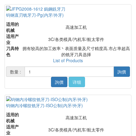
钨钢直刃铣牙刀-Pg(内牙/外牙)
适用的
高速加工机
机械
适用产
3C/各类模具/汽机车/航太零件
业
刀具特
拥有较高的加工效率丶表面质量及尺寸精度高.市占率超高
色
的铣牙刀具选择
List of Products
数量 :
詢價
詢價
详细
钨钢内冷螺纹铣牙刀-ISO公制(内牙/外牙)
适用的
高速加工机
机械
适用产
3C/各类模具/汽机车/航太零件
业