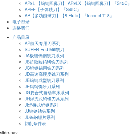
AP9L 【钨钢圆鼻刀】 AP9LX 【钨钢圆鼻刀】『S45C』
APEF【子彈銑刀】『S45C』
AP【多功能球刀】【8 Flute】『Inconel 718』
电子型录
连络我们
产品目录
AP航天专用刀系列
SUPER End Mill铣刀
JA极细钨钢铣刀系列
JB超微粒钨钢铣刀系列
JC钨钢铝用铣刀系列
JD高速高硬度铣刀系列
JE钨钢成型铣刀系列
JF钨钢铣牙刀系列
JG复合式自动车床系列
JH焊刃式钨钢刀具系列
JI焊接式钨钢系列
JJ钨钢钻头系列
JL钨钢锯片系列
切削条件表
slide-nav