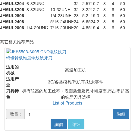
JFMUL3204
6-32UNC
32
2.57
10.7
3
4
50
JFMUL3206
8-32UNC
10-32UNF
32
3.22
12.7
3
6
60
JFMUL2806
1/4-28UNF
28
5.2
19.3
3
6
60
JFMUL2408
5/16-24UNF
24
6.65
24.2
3
8
60
JFMUL2006
1/4-20UNC
7/16-20UNF
20
4.85
19.4
3
6
60
其它相关推荐产品
钨钢骨板锥度螺纹铣牙刀
适用的
高速加工机
机械
适用产
3C/各类模具/汽机车/航太零件
业
刀具特
拥有较高的加工效率丶表面质量及尺寸精度高.市占率超高
色
的铣牙刀具选择
List of Products
数量 :
詢價
詢價
详细