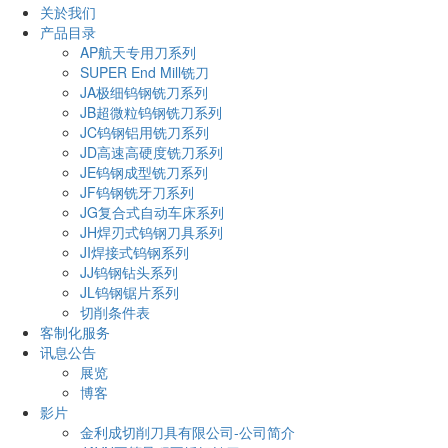
关於我们
产品目录
AP航天专用刀系列
SUPER End Mill铣刀
JA极细钨钢铣刀系列
JB超微粒钨钢铣刀系列
JC钨钢铝用铣刀系列
JD高速高硬度铣刀系列
JE钨钢成型铣刀系列
JF钨钢铣牙刀系列
JG复合式自动车床系列
JH焊刃式钨钢刀具系列
JI焊接式钨钢系列
JJ钨钢钻头系列
JL钨钢锯片系列
切削条件表
客制化服务
讯息公告
展览
博客
影片
金利成切削刀具有限公司-公司简介