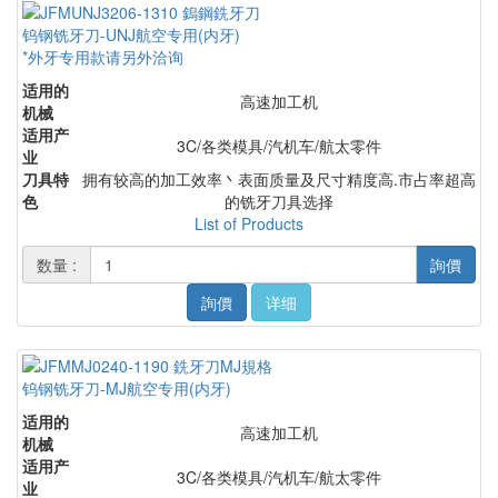
钨钢铣牙刀-UNJ航空专用(内牙)
*外牙专用款请另外洽询
适用的
高速加工机
机械
适用产
3C/各类模具/汽机车/航太零件
业
刀具特
拥有较高的加工效率丶表面质量及尺寸精度高.市占率超高
色
的铣牙刀具选择
List of Products
数量 :
詢價
詢價
详细
钨钢铣牙刀-MJ航空专用(内牙)
适用的
高速加工机
机械
适用产
3C/各类模具/汽机车/航太零件
业