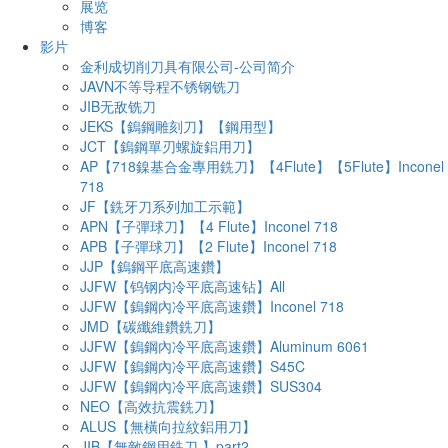
展览
博客
影片
金利成切削刀具有限公司-公司简介
JAVN不等导程不锈钢铣刀
JIB无敌铣刀
JEKS【鎢鋼雕刻刀】【鋼用型】
JCT【鎢鋼單刃螺旋鋁用刀】
AP【718鎳基合金專用銑刀】【4Flute】【5Flute】Inconel
718
JF【銑牙刀系列加工示範】
APN【子彈球刀】【4 Flute】Inconel 718
APB【子彈球刀】【2 Flute】Inconel 718
JJP【鎢鋼平底高速鑽】
JJFW【钨钢内冷平底高速钻】All
JJFW【鎢鋼內冷平底高速鑽】Inconel 718
JMD【碳纖維鑽銑刀】
JJFW【鎢鋼內冷平底高速鑽】Aluminum 6061
JJFW【鎢鋼內冷平底高速鑽】S45C
JJFW【鎢鋼內冷平底高速鑽】SUS304
NEO【高效抗震銑刀】
ALUS【無橫向拉紋鋁用刀】
JIB【無敵鋼用銑刀 】part2