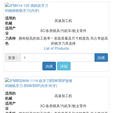
钨钢插铣铣牙刀(内牙)
适用的
高速加工机
机械
适用产
3C/各类模具/汽机车/航太零件
业
刀具特
拥有较高的加工效率丶表面质量及尺寸精度高.市占率超高
色
的铣牙刀具选择
List of Products
数量 :
詢價
詢價
详细
钨钢铣牙刀-BSW/BSP(内牙/外牙)
适用的
高速加工机
机械
适用产
3C/各类模具/汽机车/航太零件
业