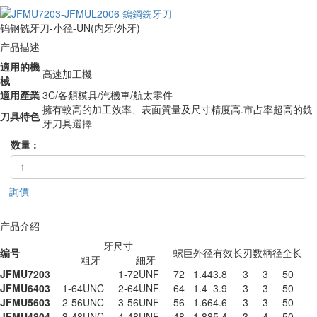
钨钢铣牙刀-小径-UN(内牙/外牙)
产品描述
適用的機
高速加工機
械
適用產業
3C/各類模具/汽機車/航太零件
擁有較高的加工效率、表面質量及尺寸精度高.市占率超高的銑
刀具特色
牙刀具選擇
数量 :
詢價
产品介紹
牙尺寸
编号
螺巨
外径
有效长
刃数
柄径
全长
粗牙
細牙
JFMU7203
1-72UNF
72
1.44
3.8
3
3
50
JFMU6403
1-64UNC
2-64UNF
64
1.4
3.9
3
3
50
JFMU5603
2-56UNC
3-56UNF
56
1.66
4.6
3
3
50
JFMU4804
3-48UNC
4-48UNF
48
1.88
5.4
3
4
50