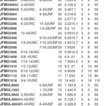
JFMU40041
4-40UNC
40
2.12
6.2
3
4
50
JFMU40042
5-40UNC
6-40UNF
40
2.46
7.1
3
4
50
JFMU3604
8-36UNF
36
3.31
8.8
3
4
50
JFMU3204
6-32UNC
32
2.57
7.3
3
4
50
JFMU3206
8-32UNC
10-32UNF
32
3.22
10.1
3
6
60
JFMU2806
1/4-28UNF
28
5.2
14
3
6
60
JFMU2406
10-24UNC
24
3.55
10.4
3
6
60
JFMU2408
5/16-24UNF
24
6.65
16.7
3
8
60
JFMU2006
1/4-20UNC
7/16-20UNF
20
4.85
13.7
3
6
60
JFMU2008
7/16-20UNF
20
7.95
24
3
8
60
JFMU1806
5/16-18UNC
18
5.95
16.5
3
6
60
JFMU1608
3/8-16UNC
16
6.9
21
3
8
60
JFMU1408
7/16-14UNC
14
7.95
23.5
3
8
60
JFMU1310
1/2-13UNC
13
9.3
27
3
10
80
JFMU1210
9/16-12UNC
12
9.95
29
3
10
80
JFMU1112
5/8-11UNC
11
11.5
33
3
12
80
JFMU1016
3/4-10UNC
10
14.4
42
4
16
110
JFMUL8003
0-80UNF
80
1.18
3.9
3
3
50
JFMUL7203
1-72UNF
72
1.44
5.8
3
3
50
JFMUL5603
2-56UNC
3-56UNF
56
1.66
6.8
3
3
50
JFMUL40041
4-40UNC
40
2.12
8.1
3
4
50
JFMUL40042
5-40UNC
6-40UNF
40
2.46
9.8
3
4
50