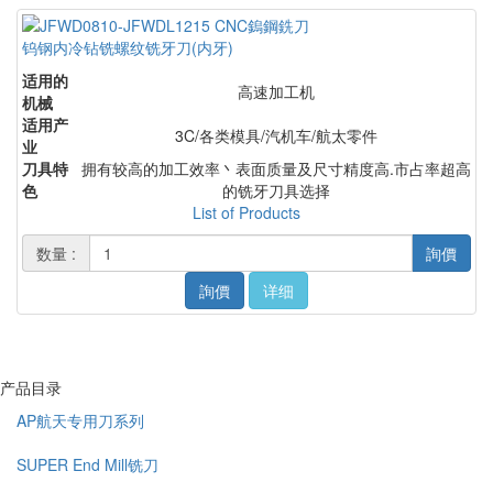
钨钢内冷钻铣螺纹铣牙刀(内牙)
适用的
高速加工机
机械
适用产
3C/各类模具/汽机车/航太零件
业
刀具特
拥有较高的加工效率丶表面质量及尺寸精度高.市占率超高
色
的铣牙刀具选择
List of Products
数量 :
詢價
詢價
详细
产品目录
AP航天专用刀系列
SUPER End Mill铣刀