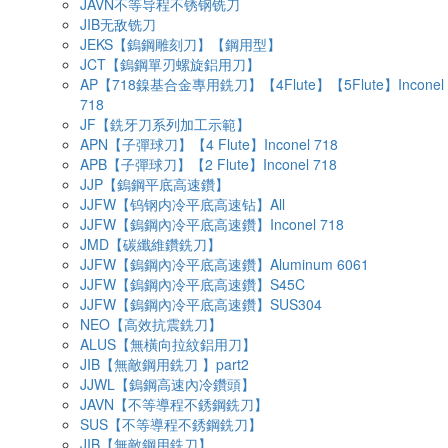
JAVN不等导程不锈钢铣刀
JIB无敌铣刀
JEKS【鎢鋼雕刻刀】【鋼用型】
JCT【鎢鋼單刃螺旋鋁用刀】
AP【718鎳基合金專用銑刀】【4Flute】【5Flute】Inconel
718
JF【銑牙刀系列加工示範】
APN【子彈球刀】【4 Flute】Inconel 718
APB【子彈球刀】【2 Flute】Inconel 718
JJP【鎢鋼平底高速鑽】
JJFW【钨钢内冷平底高速钻】All
JJFW【鎢鋼內冷平底高速鑽】Inconel 718
JMD【碳纖維鑽銑刀】
JJFW【鎢鋼內冷平底高速鑽】Aluminum 6061
JJFW【鎢鋼內冷平底高速鑽】S45C
JJFW【鎢鋼內冷平底高速鑽】SUS304
NEO【高效抗震銑刀】
ALUS【無橫向拉紋鋁用刀】
JIB【無敵鋼用銑刀 】part2
JJWL【鎢鋼高速內冷鑽頭】
JAVN【不等導程不銹鋼銑刀】
SUS【不等導程不銹鋼銑刀】
JIB【無敵鋼用銑刀】