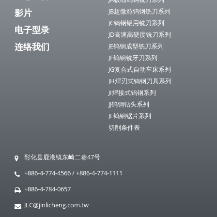
影片
JB超微粒钨钢铣刀系列
JC钨钢铝用铣刀系列
电子型录
JD高速高硬度铣刀系列
连络我们
JE钨钢成型铣刀系列
JF钨钢铣牙刀系列
JG复合式自动车床系列
JH焊刃式钨钢刀具系列
JI焊接式钨钢系列
JJ钨钢钻头系列
JL钨钢锯片系列
切削条件表
彰化县鹿港镇东崎二巷47号
+886-4-774-4566
/
+886-4-774-1111
+886-4-784-0657
JLC@jinlicheng.com.tw