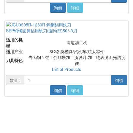
詢價
详细
SEP钨钢圆鼻铝用铣刀(圆沟型)50°-3刃
适用的机
高速加工机
械
适用产业
3C/各类模具/汽机车/航太零件
专为铜丶铝工件非铁加工所设计.加工物表测面光洁度
刀具特色
佳
List of Products
数量 :
詢價
詢價
详细