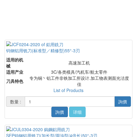
钨钢铝用铣刀(标准型／精修型)55°-3刃
适用的机
高速加工机
械
适用产业
3C/各类模具/汽机车/航太零件
专为铜丶铝工件非铁加工所设计.加工物表测面光洁度
刀具特色
佳
List of Products
数量 :
詢價
詢價
详细
SEP钨钢铝用铣刀(加长型/圆沟型/4倍长)50°-3刃