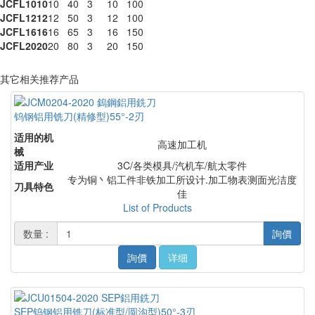
JCFL1010
10
40
3
10
100
JCFL1212
12
50
3
12
100
JCFL1616
16
65
3
16
150
JCFL2020
20
80
3
20
150
其它相关推荐产品
钨钢铝用铣刀(精修型)55°-2刃
适用的机
高速加工机
械
适用产业
3C/各类模具/汽机车/航太零件
专为铜丶铝工件非铁加工所设计.加工物表测面光洁度
刀具特色
佳
List of Products
数量 :
詢價
詢價
详细
SEP钨钢铝用铣刀(标准型/圆沟型)50°-3刃