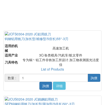
钨钢铝用铣刀(加长型/精修型/5倍长)55°-3刃
适用的机
高速加工机
械
适用产业
3C/各类模具/汽机车/航太零件
专为铜丶铝工件非铁加工所设计.加工物表测面光洁度
刀具特色
佳
List of Products
数量 :
詢價
詢價
详细
SEP钨钢铝用铣刀(加长型/圆沟型/5倍长)50°-3刃