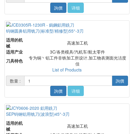
詢價
详细
钨钢圆鼻铝用铣刀(标准型/精修型)55°-3刃
适用的机
高速加工机
械
适用产业
3C/各类模具/汽机车/航太零件
专为铜丶铝工件非铁加工所设计.加工物表测面光洁度
刀具特色
佳
List of Products
数量 :
詢價
詢價
详细
SEP钨钢铝用铣刀(波浪型)45°-3刃
适用的机
高速加工机
械