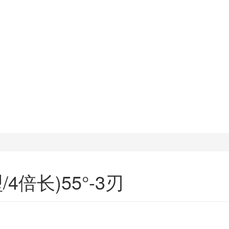
倍长)55°-3刃