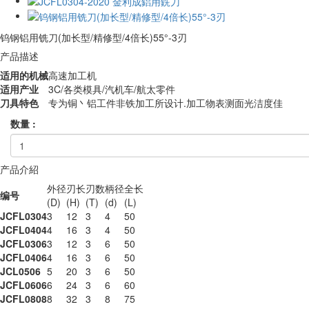
钨钢铝用铣刀(加长型/精修型/4倍长)55°-3刃
产品描述
适用的机械
高速加工机
适用产业
3C/各类模具/汽机车/航太零件
刀具特色
专为铜丶铝工件非铁加工所设计.加工物表测面光洁度佳
数量 :
产品介紹
外径
刃长
刃数
柄径
全长
编号
(D)
(H)
(T)
(d)
(L)
JCFL0304
3
12
3
4
50
JCFL0404
4
16
3
4
50
JCFL0306
3
12
3
6
50
JCFL0406
4
16
3
6
50
JCL0506
5
20
3
6
50
JCFL0606
6
24
3
6
60
JCFL0808
8
32
3
8
75