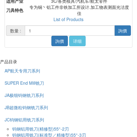
适用产业
3C/各类模具/汽机车/航太零件
专为铜丶铝工件非铁加工所设计.加工物表测面光洁度
刀具特色
佳
List of Products
数量 :
詢價
詢價
详细
产品目录
AP航天专用刀系列
SUPER End Mill铣刀
JA极细钨钢铣刀系列
JB超微粒钨钢铣刀系列
JC钨钢铝用铣刀系列
钨钢铝用铣刀(精修型)55°-2刃
钨钢铝用铣刀(标准型／精修型)55°-3刃