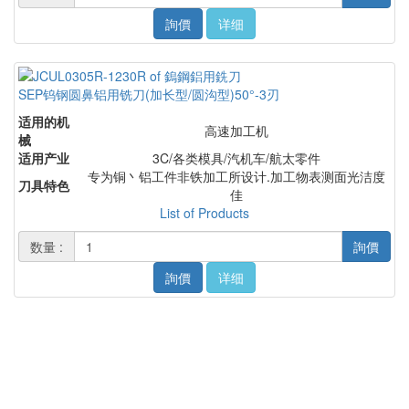
詢價
详细
SEP钨钢圆鼻铝用铣刀(加长型/圆沟型)50°-3刃
适用的机
高速加工机
械
适用产业
3C/各类模具/汽机车/航太零件
专为铜丶铝工件非铁加工所设计.加工物表测面光洁度
刀具特色
佳
List of Products
数量 :
詢價
詢價
详细