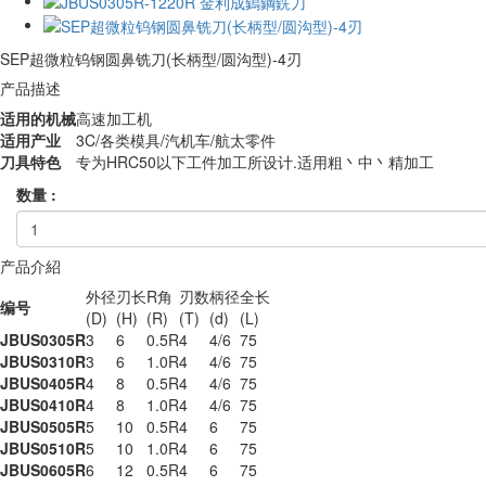
SEP超微粒钨钢圆鼻铣刀(长柄型/圆沟型)-4刃
产品描述
适用的机械
高速加工机
适用产业
3C/各类模具/汽机车/航太零件
刀具特色
专为HRC50以下工件加工所设计.适用粗丶中丶精加工
数量 :
产品介紹
外径
刃长
R角
刃数
柄径
全长
编号
(D)
(H)
(R)
(T)
(d)
(L)
JBUS0305R
3
6
0.5R
4
4/6
75
JBUS0310R
3
6
1.0R
4
4/6
75
JBUS0405R
4
8
0.5R
4
4/6
75
JBUS0410R
4
8
1.0R
4
4/6
75
JBUS0505R
5
10
0.5R
4
6
75
JBUS0510R
5
10
1.0R
4
6
75
JBUS0605R
6
12
0.5R
4
6
75