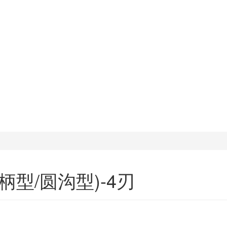
型/圆沟型)-4刃